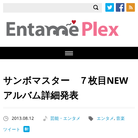
Twitter
Facebook
RSS
サンボマスター ７枚目NEW
アルバム詳細発表
2013.08.12
芸能・エンタメ
エンタメ
,
音楽
ツイート