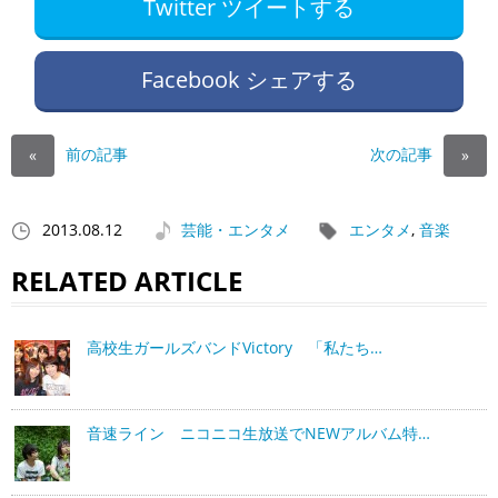
Twitter ツイートする
Facebook シェアする
前の記事
次の記事
«
»
2013.08.12
芸能・エンタメ
エンタメ
,
音楽
RELATED ARTICLE
高校生ガールズバンドVictory 「私たち…
音速ライン ニコニコ生放送でNEWアルバム特…