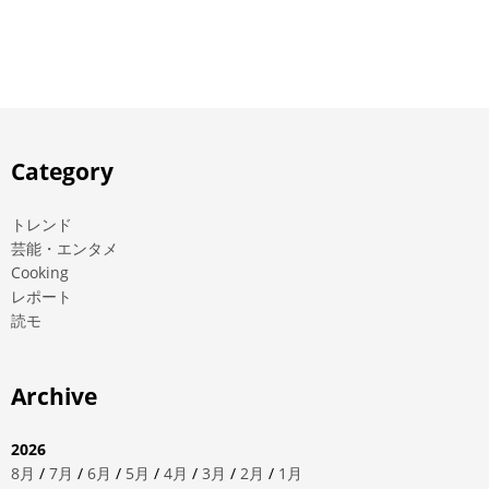
Category
トレンド
芸能・エンタメ
Cooking
レポート
読モ
Archive
2026
8月
/
7月
/
6月
/
5月
/
4月
/
3月
/
2月
/
1月