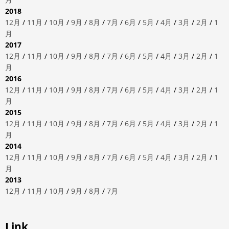
2018
12月
/
11月
/
10月
/
9月
/
8月
/
7月
/
6月
/
5月
/
4月
/
3月
/
2月
/
1
月
2017
12月
/
11月
/
10月
/
9月
/
8月
/
7月
/
6月
/
5月
/
4月
/
3月
/
2月
/
1
月
2016
12月
/
11月
/
10月
/
9月
/
8月
/
7月
/
6月
/
5月
/
4月
/
3月
/
2月
/
1
月
2015
12月
/
11月
/
10月
/
9月
/
8月
/
7月
/
6月
/
5月
/
4月
/
3月
/
2月
/
1
月
2014
12月
/
11月
/
10月
/
9月
/
8月
/
7月
/
6月
/
5月
/
4月
/
3月
/
2月
/
1
月
2013
12月
/
11月
/
10月
/
9月
/
8月
/
7月
Link