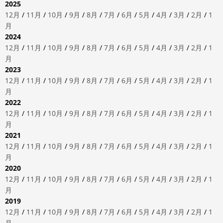
2025
12月
/
11月
/
10月
/
9月
/
8月
/
7月
/
6月
/
5月
/
4月
/
3月
/
2月
/
1
月
2024
12月
/
11月
/
10月
/
9月
/
8月
/
7月
/
6月
/
5月
/
4月
/
3月
/
2月
/
1
月
2023
12月
/
11月
/
10月
/
9月
/
8月
/
7月
/
6月
/
5月
/
4月
/
3月
/
2月
/
1
月
2022
12月
/
11月
/
10月
/
9月
/
8月
/
7月
/
6月
/
5月
/
4月
/
3月
/
2月
/
1
月
2021
12月
/
11月
/
10月
/
9月
/
8月
/
7月
/
6月
/
5月
/
4月
/
3月
/
2月
/
1
月
2020
12月
/
11月
/
10月
/
9月
/
8月
/
7月
/
6月
/
5月
/
4月
/
3月
/
2月
/
1
月
2019
12月
/
11月
/
10月
/
9月
/
8月
/
7月
/
6月
/
5月
/
4月
/
3月
/
2月
/
1
月