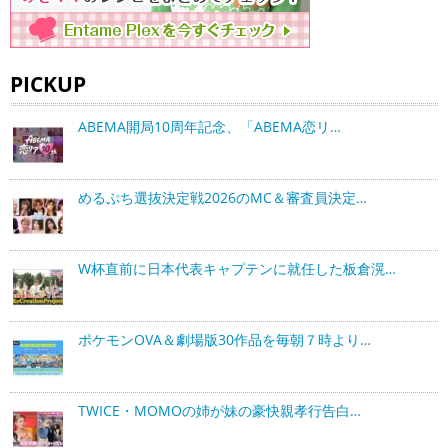
PICKUP
ABEMA開局10周年記念、「ABEMA恋リ…
めるぷち選抜決定戦2026のMC＆審査員決定…
W杯直前に日本代表キャプテンに就任した板倉滉…
ポケモンOVA＆劇場版30作品を毎朝７時より…
TWICE・MOMOの姉が妹の豪快親孝行告白…