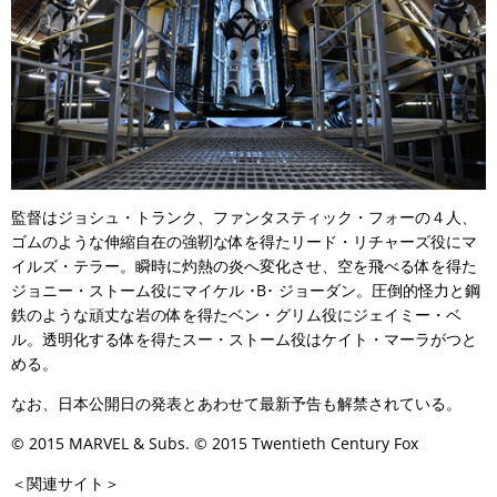
監督はジョシュ・トランク、ファンタスティック・フォーの４人、
ゴムのような伸縮自在の強靭な体を得たリード・リチャーズ役にマ
イルズ・テラー。瞬時に灼熱の炎へ変化させ、空を飛べる体を得た
ジョニー・ストーム役にマイケル ･B･ ジョーダン。圧倒的怪力と鋼
鉄のような頑丈な岩の体を得たベン・グリム役にジェイミー・ベ
ル。透明化する体を得たスー・ストーム役はケイト・マーラがつと
める。
なお、日本公開日の発表とあわせて最新予告も解禁されている。
© 2015 MARVEL & Subs. © 2015 Twentieth Century Fox
＜関連サイト＞