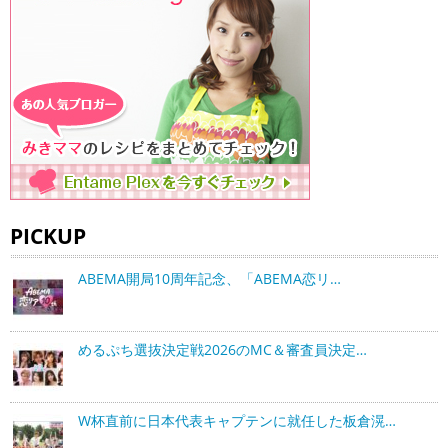
PICKUP
ABEMA開局10周年記念、「ABEMA恋リ…
めるぷち選抜決定戦2026のMC＆審査員決定…
W杯直前に日本代表キャプテンに就任した板倉滉…