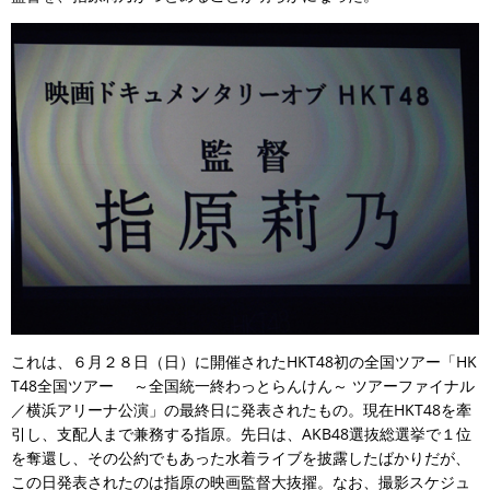
これは、６月２８日（日）に開催されたHKT48初の全国ツアー「HK
T48全国ツアー ～全国統一終わっとらんけん～ ツアーファイナル
／横浜アリーナ公演」の最終日に発表されたもの。現在HKT48を牽
引し、支配人まで兼務する指原。先日は、AKB48選抜総選挙で１位
を奪還し、その公約でもあった水着ライブを披露したばかりだが、
この日発表されたのは指原の映画監督大抜擢。なお、撮影スケジュ