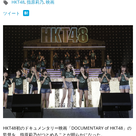
HKT48
,
指原莉乃
,
映画
ツイート
HKT48初のドキュメンタリー映画「DOCUMENTARY of HKT48」の
監督を、指原莉乃がつとめることが明らかになった。