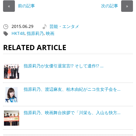
前の記事
次の記事
«
»
2015.06.29
芸能・エンタメ
HKT48
,
指原莉乃
,
映画
RELATED ARTICLE
指原莉乃が女優引退宣言!? そして遺作!? …
指原莉乃、渡辺麻友、柏木由紀がニコ生女子会を…
指原莉乃、映画舞台挨拶で「川栄も、入山も快方…