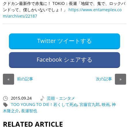
クドカン最新作で赤鬼に！ TOKIO：長瀬「地獄で、鬼で、ロックバ
ンドって、僕しかいないでしょ！」
https://www.entameplex.co
m/archives/22187
Twitter ツイートする
Facebook シェアする
前の記事
次の記事
«
»
2015.09.24
芸能・エンタメ
TOO YOUNG TO DIE！若くして死ぬ
,
宮藤官九郎
,
映画
,
神
木隆之介
,
長瀬智也
RELATED ARTICLE