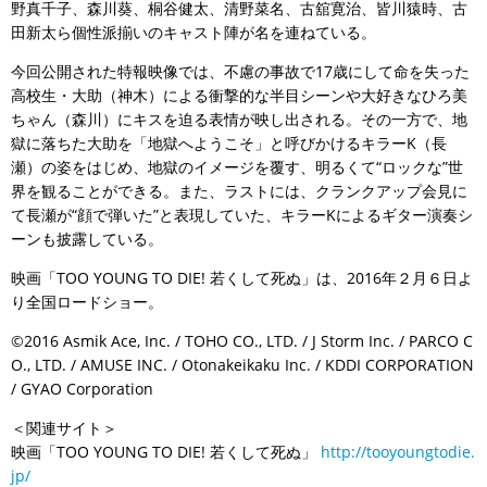
野真千子、森川葵、桐谷健太、清野菜名、古舘寛治、皆川猿時、古
田新太ら個性派揃いのキャスト陣が名を連ねている。
今回公開された特報映像では、不慮の事故で17歳にして命を失った
高校生・大助（神木）による衝撃的な半目シーンや大好きなひろ美
ちゃん（森川）にキスを迫る表情が映し出される。その一方で、地
獄に落ちた大助を「地獄へようこそ」と呼びかけるキラーK（長
瀬）の姿をはじめ、地獄のイメージを覆す、明るくて“ロックな”世
界を観ることができる。また、ラストには、クランクアップ会見に
て長瀬が“顔で弾いた”と表現していた、キラーKによるギター演奏シ
ーンも披露している。
映画「TOO YOUNG TO DIE! 若くして死ぬ」は、2016年２月６日よ
り全国ロードショー。
©2016 Asmik Ace, Inc. / TOHO CO., LTD. / J Storm Inc. / PARCO C
O., LTD. / AMUSE INC. / Otonakeikaku Inc. / KDDI CORPORATION
/ GYAO Corporation
＜関連サイト＞
映画「TOO YOUNG TO DIE! 若くして死ぬ」
http://tooyoungtodie.
jp/