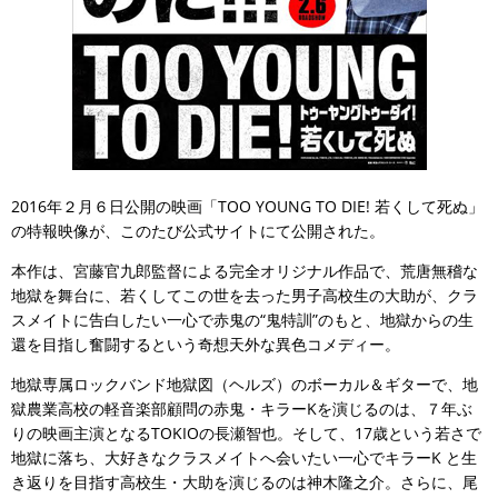
2016年２月６日公開の映画「TOO YOUNG TO DIE! 若くして死ぬ」
の特報映像が、このたび公式サイトにて公開された。
本作は、宮藤官九郎監督による完全オリジナル作品で、荒唐無稽な
地獄を舞台に、若くしてこの世を去った男子高校生の大助が、クラ
スメイトに告白したい一心で赤鬼の“鬼特訓”のもと、地獄からの生
還を目指し奮闘するという奇想天外な異色コメディー。
地獄専属ロックバンド地獄図（ヘルズ）のボーカル＆ギターで、地
獄農業高校の軽音楽部顧問の赤鬼・キラーKを演じるのは、７年ぶ
りの映画主演となるTOKIOの長瀬智也。そして、17歳という若さで
地獄に落ち、大好きなクラスメイトへ会いたい一心でキラーK と生
き返りを目指す高校生・大助を演じるのは神木隆之介。さらに、尾