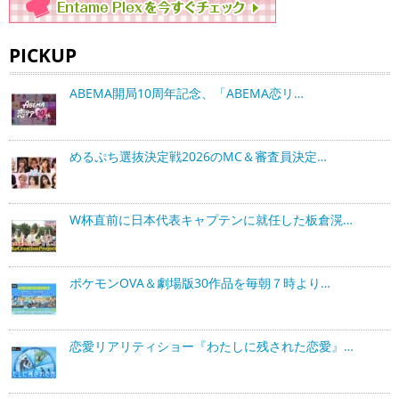
PICKUP
ABEMA開局10周年記念、「ABEMA恋リ…
めるぷち選抜決定戦2026のMC＆審査員決定…
W杯直前に日本代表キャプテンに就任した板倉滉…
ポケモンOVA＆劇場版30作品を毎朝７時より…
恋愛リアリティショー『わたしに残された恋愛』…