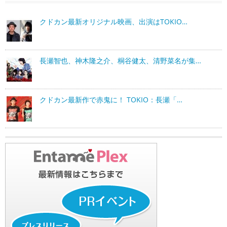
クドカン最新オリジナル映画、出演はTOKIO…
長瀬智也、神木隆之介、桐谷健太、清野菜名が集…
クドカン最新作で赤鬼に！ TOKIO：長瀬「…