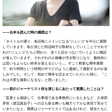
――台本を読んだ時の感想は？
「タイトルの通り、各話毎にメインになる“ジュンコ”を中心に展開
していきます。私が演じた田辺絢子が取材をしていくことでそれぞ
れの“ジュンコ”たちと関わり、淡々と話をつないでいくように物語
が進んでいきます。それぞれの人物像が浮き彫りになり、最終的に
は思いもよらない終末を迎えるという…。すごく斬新な脚本展開
で、約５時間という時間の中でどのように凝縮して撮影するのか楽
しみでした。そして、初めて脚本を読ませていただいた時に、『こ
れは大変な撮影になるな』と思いました」
――初のジャーナリスト役を演じるにあたって意識したことは？
「監督とも相談して、仕事場である事務所にいるときなど、久保田
芽依（渡辺真起子）への立ち振る舞いも極力リアルな表現で見せて
いきたいなと。職業はジャーナリストではあるけれど、彼女たちに