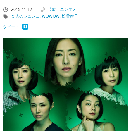
2015.11.17
芸能・エンタメ
５人のジュンコ
,
WOWOW
,
松雪泰子
ツイート