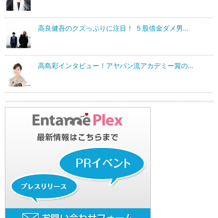
高良健吾のクズっぷりに注目！ ５股借金ダメ男…
高島彩インタビュー！アヤパン流アカデミー賞の…