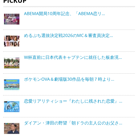
PICKUP
ABEMA開局10周年記念、「ABEMA恋リ…
めるぷち選抜決定戦2026のMC＆審査員決定…
W杯直前に日本代表キャプテンに就任した板倉滉…
ポケモンOVA＆劇場版30作品を毎朝７時より…
恋愛リアリティショー『わたしに残された恋愛』…
ダイアン・津田の野望「朝ドラの主人公のお父さ…