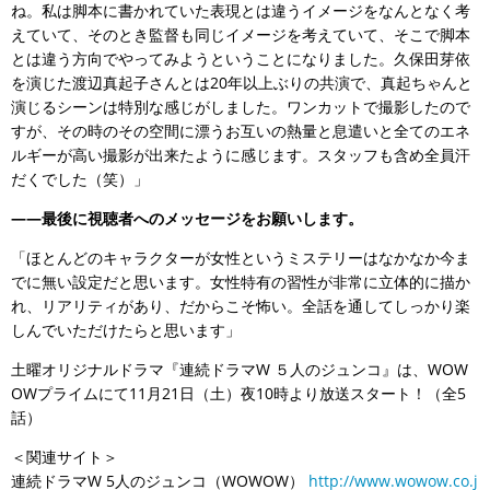
ね。私は脚本に書かれていた表現とは違うイメージをなんとなく考
えていて、そのとき監督も同じイメージを考えていて、そこで脚本
とは違う方向でやってみようということになりました。久保田芽依
を演じた渡辺真起子さんとは20年以上ぶりの共演で、真起ちゃんと
演じるシーンは特別な感じがしました。ワンカットで撮影したので
すが、その時のその空間に漂うお互いの熱量と息遣いと全てのエネ
ルギーが高い撮影が出来たように感じます。スタッフも含め全員汗
だくでした（笑）」
――最後に視聴者へのメッセージをお願いします。
「ほとんどのキャラクターが女性というミステリーはなかなか今ま
でに無い設定だと思います。女性特有の習性が非常に立体的に描か
れ、リアリティがあり、だからこそ怖い。全話を通してしっかり楽
しんでいただけたらと思います」
土曜オリジナルドラマ『連続ドラマW ５人のジュンコ』は、WOW
OWプライムにて11月21日（土）夜10時より放送スタート！（全5
話）
＜関連サイト＞
連続ドラマW 5人のジュンコ（WOWOW）
http://www.wowow.co.j