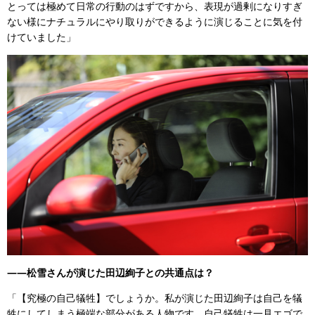
とっては極めて日常の行動のはずですから、表現が過剰になりすぎ
ない様にナチュラルにやり取りができるように演じることに気を付
けていました」
――松雪さんが演じた田辺絢子との共通点は？
「【究極の自己犠牲】でしょうか。私が演じた田辺絢子は自己を犠
牲にしてしまう極端な部分がある人物です。自己犠牲は一見エゴで