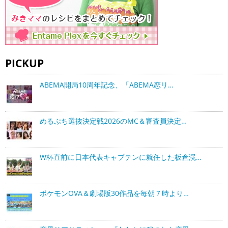
PICKUP
ABEMA開局10周年記念、「ABEMA恋リ…
めるぷち選抜決定戦2026のMC＆審査員決定…
W杯直前に日本代表キャプテンに就任した板倉滉…
ポケモンOVA＆劇場版30作品を毎朝７時より…