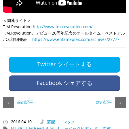
＜関連サイト＞
T.M.Revolution
http://www.tm-revolution.com/
T.M.Revolution、デビュー20周年記念のオールタイム・ベストアル
バム詳細発表！
https://www.entameplex.com/archives/27777
Twitter ツイートする
Facebook シェアする
前の記事
次の記事
«
»
2016.04.10
芸能・エンタメ
MUSIC
,
T.M.Revolution
,
ミュージックビデオ
,
西川貴教