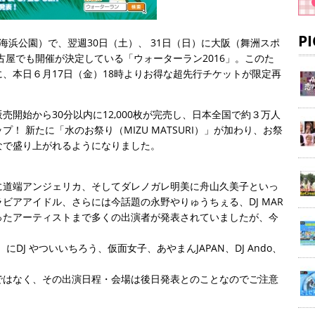
P
張海浜公園）で、翌週30日（土）、 31日（日）に大阪（舞洲スポ
古屋でも開催が決定している「ウォーターラン2016」。このた
、本日６月17日（金）18時よりお得な超先行チケットが限定再
開始から30分以内に12,000枚が完売し、日本全国で約３万人
！ 新たに「水のお祭り（MIZU MATSURI）」が加わり、お祭
なで盛り上がれるようになりました。
に道端アンジェリカ、そしてダレノガレ明美に舟山久美子といっ
ビアアイドル、さらには今話題の永野やりゅうちぇる、DJ MAR
be。といったアーティストまで多くの出演者が発表されていましたが、今
DJ やついいちろう、仮面女子、あやまんJAPAN、DJ Ando、
ではなく、その出演日程・会場は後日発表とのことなのでご注意