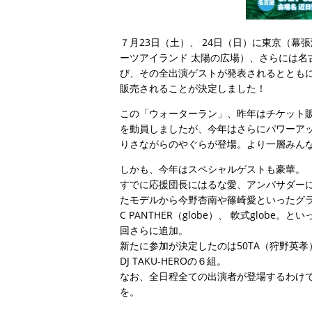
７月23日（土）、 24日（日）に東京（幕
ーツアイランド 太陽の広場）、さらには名
び、その全出演ゲストが発表されるとともに
販売されることが決定しました！
この「ウォーターラン」、昨年はチケット販売
を動員しましたが、今年はさらにパワーアップ
りさながらのやぐらが登場。より一層みん
しかも、今年はスペシャルゲストも豪華。
すでに応援団長にはるな愛、アンバサダー
たモデルから今野杏南や篠崎愛といったグラ
C PANTHER（globe）、 軟式glo
回さらに追加。
新たに参加が決定したのは50TA（狩野英孝）に
DJ TAKU-HEROの６組。
なお、全日程全ての出演者が登場するわけ
を。