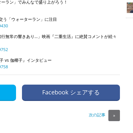
ターラン」でみんなで盛り上がろう！
び交う「ウォーターラン」に注目
9430
諸行無常の響きあり…」映画『二重生活』に絶賛コメントが続々
9752
 vs 伽椰子』インタビュー
9758
Facebook シェアする
次の記事
»