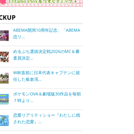
ICKUP
ABEMA開局10周年記念、「ABEMA
恋リ…
めるぷち選抜決定戦2026のMC＆審
査員決定…
W杯直前に日本代表キャプテンに就
任した板倉滉…
ポケモンOVA＆劇場版30作品を毎朝
７時より…
恋愛リアリティショー『わたしに残
された恋愛』…