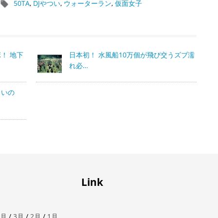
50TA
,
DJやつい
,
ウォーターラン
,
仮面女子
！ 地下
日本初！ 水風船10万個が飛び交うズブ濡
れ必…
タいの
Link
4月
/
3月
/
2月
/
1月