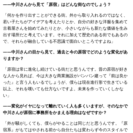
――中川さんから見て「原宿」はどんな街なのでしょう？
「何かを作り出すことができる街。外から取り入れるのではなく、
若い子たちがアイデアを考えたりとか、自分の好きな洋服を集めて
古着屋さんを始めてみたりとか、小さいながらも新たな価値を生み
出す場所だと考えています。それに加えて歴史のある街でもあるの
で、それらが融合している不思議で面白いところですよね」
――中川さんの目から見て、過去と今の原宿でどのような変化があ
りますか？
「原宿は常に進化し続けている街だと思うんです。昔の原宿が好き
な人から見れば、今は大きな商業施設がバンバン建って『前は良か
った』と言う人もいるでしょうが、僕らは現在進行形で生きている
以上、それを嘆いても仕方ないですよ。未来を作っていくしかな
い」
――変化がイヤになって離れていく人も多くいますが、そのなかで
中川さんが原宿に事務所をかまえる理由はなぜですか？
「外が騒がしくても、僕らがやることは同じだと思うんです。『原
宿系』がもてはやされる前から自分たちは変わらず今のスタイルで