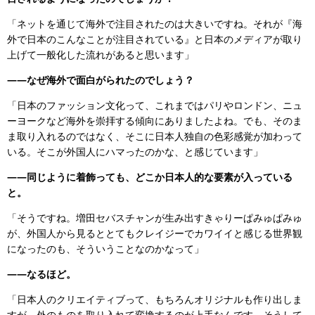
「ネットを通じて海外で注目されたのは大きいですね。それが『海
外で日本のこんなことが注目されている』と日本のメディアが取り
上げて一般化した流れがあると思います」
――なぜ海外で面白がられたのでしょう？
「日本のファッション文化って、これまではパリやロンドン、ニュ
ーヨークなど海外を崇拝する傾向にありましたよね。でも、そのま
ま取り入れるのではなく、そこに日本人独自の色彩感覚が加わって
いる。そこが外国人にハマったのかな、と感じています」
――同じように着飾っても、どこか日本人的な要素が入っている
と。
「そうですね。増田セバスチャンが生み出すきゃりーぱみゅぱみゅ
が、外国人から見るととてもクレイジーでカワイイと感じる世界観
になったのも、そういうことなのかなって」
――なるほど。
「日本人のクリエイティブって、もちろんオリジナルも作り出しま
すが、外のものを取り入れて変換するのが上手なんです。そうして