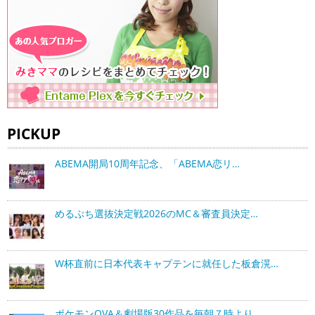
PICKUP
ABEMA開局10周年記念、「ABEMA恋リ…
めるぷち選抜決定戦2026のMC＆審査員決定…
W杯直前に日本代表キャプテンに就任した板倉滉…
ポケモンOVA＆劇場版30作品を毎朝７時より…