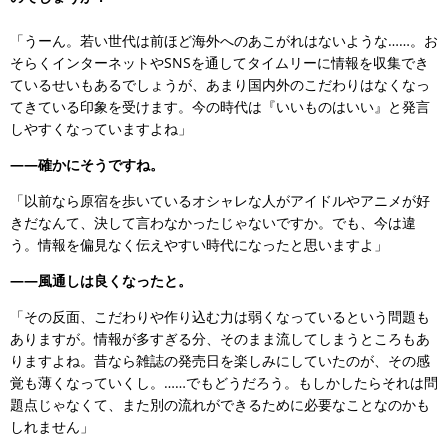
「うーん。若い世代は前ほど海外へのあこがれはないような……。お
そらくインターネットやSNSを通してタイムリーに情報を収集でき
ているせいもあるでしょうが、あまり国内外のこだわりはなくなっ
てきている印象を受けます。今の時代は『いいものはいい』と発言
しやすくなっていますよね」
――確かにそうですね。
「以前なら原宿を歩いているオシャレな人がアイドルやアニメが好
きだなんて、決して言わなかったじゃないですか。でも、今は違
う。情報を偏見なく伝えやすい時代になったと思いますよ」
――風通しは良くなったと。
「その反面、こだわりや作り込む力は弱くなっているという問題も
ありますが。情報が多すぎる分、そのまま流してしまうところもあ
りますよね。昔なら雑誌の発売日を楽しみにしていたのが、その感
覚も薄くなっていくし。……でもどうだろう。もしかしたらそれは問
題点じゃなくて、また別の流れができるために必要なことなのかも
しれません」