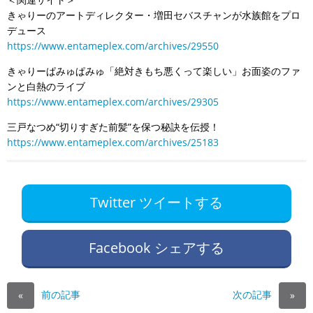
きゃりーのアートディレクター・増田セバスチャンが水族館をプロ
デュース
https://www.entameplex.com/archives/29550
きゃりーぱみゅぱみゅ「絶対きもち悪くって楽しい」お面姿のファ
ンと白熱のライブ
https://www.entameplex.com/archives/29305
三戸なつめ“切りすぎた前髪”を保つ秘訣を伝授！
https://www.entameplex.com/archives/25183
Twitter ツイートする
Facebook シェアする
前の記事
次の記事
«
»