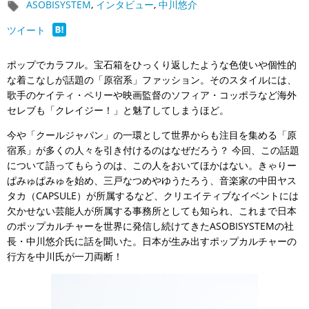
ASOBISYSTEM
,
インタビュー
,
中川悠介
ツイート
ポップでカラフル。宝石箱をひっくり返したような色使いや個性的
な着こなしが話題の「原宿系」ファッション。そのスタイルには、
歌手のケイティ・ペリーや映画監督のソフィア・コッポラなど海外
セレブも「クレイジー！」と魅了してしまうほど。
今や「クールジャパン」の一環として世界からも注目を集める「原
宿系」が多くの人々を引き付けるのはなぜだろう？ 今回、この話題
について語ってもらうのは、この人をおいてほかはない。きゃりー
ぱみゅぱみゅを始め、三戸なつめやゆうたろう、音楽家の中田ヤス
タカ（CAPSULE）が所属するなど、クリエイティブなイベントには
欠かせない芸能人が所属する事務所としても知られ、これまで日本
のポップカルチャーを世界に発信し続けてきたASOBISYSTEMの社
長・中川悠介氏に話を聞いた。日本が生み出すポップカルチャーの
行方を中川氏が一刀両断！