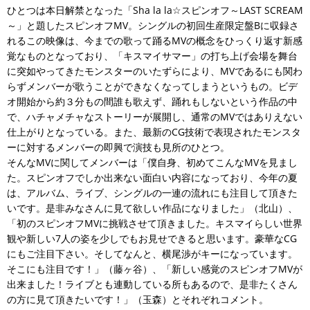
ひとつは本日解禁となった「Sha la la☆スピンオフ～LAST SCREAM
～」と題したスピンオフMV。シングルの初回生産限定盤Bに収録さ
れるこの映像は、今までの歌って踊るMVの概念をひっくり返す新感
覚なものとなっており、「キスマイサマー」の打ち上げ会場を舞台
に突如やってきたモンスターのいたずらにより、MVであるにも関わ
らずメンバーが歌うことができなくなってしまうというもの。ビデ
オ開始から約３分もの間誰も歌えず、踊れもしないという作品の中
で、ハチャメチャなストーリーが展開し、通常のMVではありえない
仕上がりとなっている。また、最新のCG技術で表現されたモンスタ
ーに対するメンバーの即興で演技も見所のひとつ。
そんなMVに関してメンバーは「僕自身、初めてこんなMVを見まし
た。スピンオフでしか出来ない面白い内容になっており、今年の夏
は、アルバム、ライブ、シングルの一連の流れにも注目して頂きた
いです。是非みなさんに見て欲しい作品になりました」（北山）、
「初のスピンオフMVに挑戦させて頂きました。キスマイらしい世界
観や新しい7人の姿を少しでもお見せできると思います。豪華なCG
にもご注目下さい。そしてなんと、横尾渉がキーになっています。
そこにも注目です！」（藤ヶ谷）、「新しい感覚のスピンオフMVが
出来ました！ライブとも連動している所もあるので、是非たくさん
の方に見て頂きたいです！」（玉森）とそれぞれコメント。