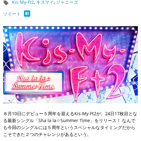
Kis-My-Ft2
,
キスマイ
,
ジャニーズ
ツイート
８月10日にデビュー５周年を迎えるKis-My-Ft2が、24日17枚目とな
る最新シングル「Sha la la☆Summer Time」をリリース！ なんで
も今回のシングルには５周年というスペシャルなタイミングだから
こそできた２つのチャレンジがあるという。