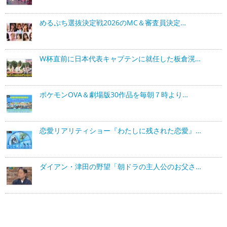
めるぷち選抜決定戦2026のMC＆審査員決定…
W杯直前に日本代表キャプテンに就任した板倉滉…
ポケモンOVA＆劇場版30作品を毎朝７時より…
恋愛リアリティショー『わたしに残された恋愛』…
ダイアン・津田の野望「朝ドラの主人公のお父さ…