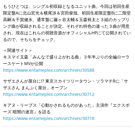
もうひとつは、シングル初収録となるユニット曲。今回は初回生産
限定盤Aに北山宏光＆横尾渉＆宮田俊哉、初回生産限定盤Bに二階堂
高嗣＆千賀健永、通常盤に藤ヶ谷太輔＆玉森裕太と３組のカップリ
ング曲が収録されることが決定。それぞれ特色の違った３曲が用意
され、現在はこれらの視聴音源がオフィシャルHPにて公開されてい
るので、そちらをチェック。
＜関連サイト＞
キスマイ玉森「みんなで盛り上がれる曲」３年半ぶりの全編ローラ
ースケートMVが公開
https://www.entameplex.com/archives/30588
サザエさんが屋台に!? 東京スカイツリータウン・ソラマチRに「サ
ザエさん まんぷく屋台」オープン
https://www.entameplex.com/archives/30712
キアヌ・リーブス「心動かされるものがあった」主演作『エクスポ
ーズ 暗闇の迷宮』を語る
https://www.entameplex.com/archives/30718