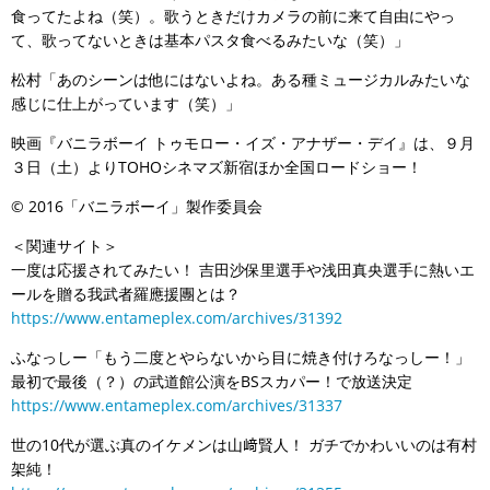
食ってたよね（笑）。歌うときだけカメラの前に来て自由にやっ
て、歌ってないときは基本パスタ食べるみたいな（笑）」
松村「あのシーンは他にはないよね。ある種ミュージカルみたいな
感じに仕上がっています（笑）」
映画『バニラボーイ トゥモロー・イズ・アナザー・デイ』は、９月
３日（土）よりTOHOシネマズ新宿ほか全国ロードショー！
© 2016「バニラボーイ」製作委員会
＜関連サイト＞
一度は応援されてみたい！ 吉田沙保里選手や浅田真央選手に熱いエ
ールを贈る我武者羅應援團とは？
https://www.entameplex.com/archives/31392
ふなっしー「もう二度とやらないから目に焼き付けろなっしー！」
最初で最後（？）の武道館公演をBSスカパー！で放送決定
https://www.entameplex.com/archives/31337
世の10代が選ぶ真のイケメンは山﨑賢人！ ガチでかわいいのは有村
架純！