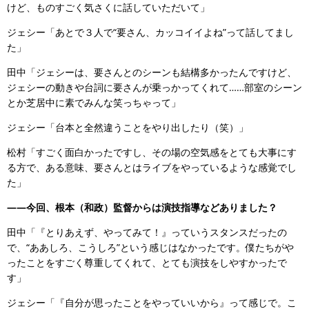
けど、ものすごく気さくに話していただいて」
ジェシー「あとで３人で“要さん、カッコイイよね”って話してまし
た」
田中「ジェシーは、要さんとのシーンも結構多かったんですけど、
ジェシーの動きや台詞に要さんが乗っかってくれて……部室のシーン
とか芝居中に素でみんな笑っちゃって」
ジェシー「台本と全然違うことをやり出したり（笑）」
松村「すごく面白かったですし、その場の空気感をとても大事にす
る方で、ある意味、要さんとはライブをやっているような感覚でし
た」
――今回、根本（和政）監督からは演技指導などありました？
田中「『とりあえず、やってみて！』っていうスタンスだったの
で、“ああしろ、こうしろ”という感じはなかったです。僕たちがや
ったことをすごく尊重してくれて、とても演技をしやすかったで
す」
ジェシー「『自分が思ったことをやっていいから』って感じで。こ