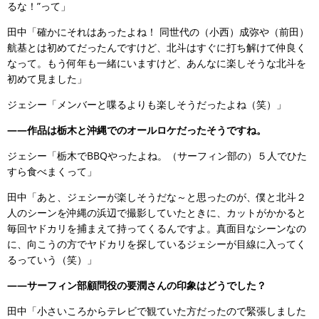
るな！”って」
田中「確かにそれはあったよね！ 同世代の（小西）成弥や（前田）
航基とは初めてだったんですけど、北斗はすぐに打ち解けて仲良く
なって。もう何年も一緒にいますけど、あんなに楽しそうな北斗を
初めて見ました」
ジェシー「メンバーと喋るよりも楽しそうだったよね（笑）」
――作品は栃木と沖縄でのオールロケだったそうですね。
ジェシー「栃木でBBQやったよね。（サーフィン部の）５人でひた
すら食べまくって」
田中「あと、ジェシーが楽しそうだな～と思ったのが、僕と北斗２
人のシーンを沖縄の浜辺で撮影していたときに、カットがかかると
毎回ヤドカリを捕まえて持ってくるんですよ。真面目なシーンなの
に、向こうの方でヤドカリを探しているジェシーが目線に入ってく
るっていう（笑）」
――サーフィン部顧問役の要潤さんの印象はどうでした？
田中「小さいころからテレビで観ていた方だったので緊張しました