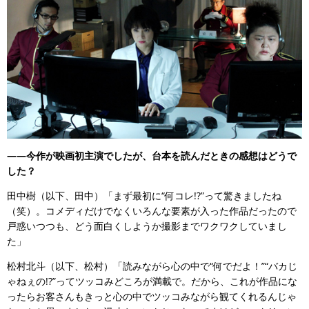
――今作が映画初主演でしたが、台本を読んだときの感想はどうで
した？
田中樹（以下、田中）「まず最初に“何コレ!?”って驚きましたね
（笑）。コメディだけでなくいろんな要素が入った作品だったので
戸惑いつつも、どう面白くしようか撮影までワクワクしていまし
た」
松村北斗（以下、松村）「読みながら心の中で“何でだよ！”“バカじ
ゃねぇの!?”ってツッコみどころが満載で。だから、これが作品にな
ったらお客さんもきっと心の中でツッコみながら観てくれるんじゃ