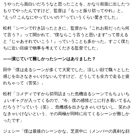
うやったら面白いだろうなと思ったことを、かなり前面に出したつ
もりでやったんですけど、監督は『もっと振り切ってやれ』と。
“えっ!? こんなにやっていいの？”っていうくらい驚きでした」
松村「シーンで行き詰ったときに、監督から『これお前だったら何
て言う？』って聞かれて、“僕ならこう言うと思います”って答える
と『じゃあそれでいこう！』っていうことも多かった。すごく僕た
ちに近い目線で物事を考えてくださる監督でした」
――演じていて難しかったシーンはありました？
田中「僕は走るシーンが多くて大変でした。涼しい顔で飄々とした
感じを出さなきゃいけないんですけど、どうしても全力で走ると疲
れちゃって（苦笑）」
松村「コメディですから切羽詰まった危機迫るシーンでもちょいち
ょいギャグが入ってくるので、“今、僕の感情どこに行き着いてるん
だろう？”っていう（笑）。危機感を出さなきゃいけないし、笑わさ
なきゃいけないという、その両極が同時に出てくるシーンが難しか
ったです」
ジェシー「僕は最後のシーンかな。芝居中に（メンバーの真剣な顔