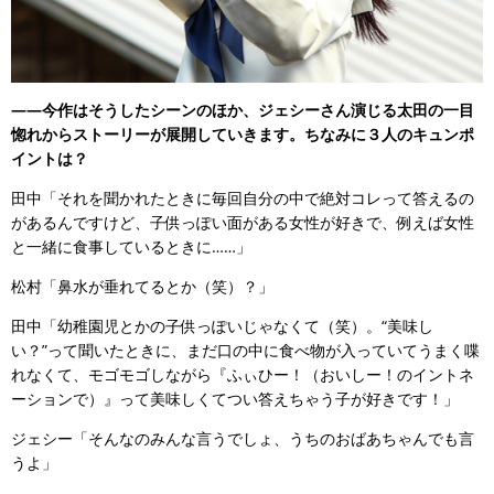
――今作はそうしたシーンのほか、ジェシーさん演じる太田の一目
惚れからストーリーが展開していきます。ちなみに３人のキュンポ
イントは？
田中「それを聞かれたときに毎回自分の中で絶対コレって答えるの
があるんですけど、子供っぽい面がある女性が好きで、例えば女性
と一緒に食事しているときに……」
松村「鼻水が垂れてるとか（笑）？」
田中「幼稚園児とかの子供っぽいじゃなくて（笑）。“美味し
い？”って聞いたときに、まだ口の中に食べ物が入っていてうまく喋
れなくて、モゴモゴしながら『ふぃひー！（おいしー！のイントネ
ーションで）』って美味しくてつい答えちゃう子が好きです！」
ジェシー「そんなのみんな言うでしょ、うちのおばあちゃんでも言
うよ」