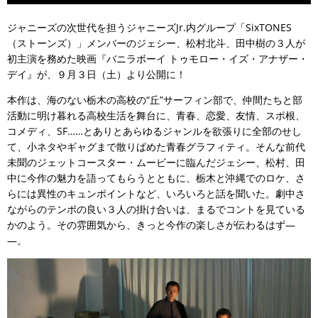
ジャニーズの次世代を担うジャニーズJr.内グループ「SixTONES
（ストーンズ）」メンバーのジェシー、松村北斗、田中樹の３人が
初主演を務めた映画『バニラボーイ トゥモロー・イズ・アナザー・
デイ』が、９月３日（土）より公開に！
本作は、海のない栃木の高校の“丘”サーフィン部で、仲間たちと部
活動に明け暮れる高校生活を舞台に、青春、恋愛、友情、スポ根、
コメディ、SF……とありとあらゆるジャンルを欲張りに全部のせし
て、小ネタやギャグまで散りばめた青春グラフィティ。そんな前代
未聞のジェットコースター・ムービーに臨んだジェシー、松村、田
中に今作の魅力を語ってもらうとともに、栃木と沖縄でのロケ、さ
らには異性のキュンポイントなど、いろいろと話を聞いた。劇中さ
ながらのテンポの良い３人の掛け合いは、まるでコントを見ている
かのよう。その雰囲気から、きっと今作の楽しさが伝わるはず―
―。