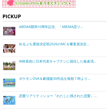
PICKUP
ABEMA開局10周年記念、「ABEMA恋リ…
めるぷち選抜決定戦2026のMC＆審査員決定…
W杯直前に日本代表キャプテンに就任した板倉滉…
ポケモンOVA＆劇場版30作品を毎朝７時より…
恋愛リアリティショー『わたしに残された恋愛』…