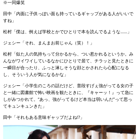
※一同爆笑
田中「内面に子供っぽい面も持っているギャップがある人がいいで
すね」
松村「僕は、例えば学校とかでひとりで本を読んでるような……」
ジェシー「それ、まんまお前じゃん（笑）！」
松村「似た人の気持ちって分かるから、つい惹かれるというか。み
んながワイワイしているなかにひとりで居て、チラッと見たときに
一瞬目が合ったり、ふっと淋しそうな顔とかされたら心配になる
し、そういう人が気になるかな」
ジェシー「小学生のころの話だけど、普段すげぇ強がってる女の子
と一緒に図書館で怖い映画を観たときに、『キャーッ！』って急に
しがみつかれて。“あっ、強がってるけど本当は弱いんだ”って思っ
てキュンキュンきた」
田中「それもある意味ギャップだよね!?」