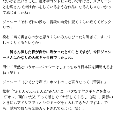
ないかと思いました。漫才やコントじゃないですけど、スクリーン
とお客さんで掛け合いをしているような作品になるんじゃないかっ
て感じましたね」
ジェシー「それぞれの役も、普段の自分に驚くくらい近くてビック
リで」
松村「当て書きなのかと思うくらいみんなぴったり過ぎて、すごく
しっくりくるというか」
――皆さん演じた役が自分に近かったとのことですが、今回ジェシ
ーさんはかなりの天然キャラ役でしたよね。
田中「天然というか……ジェシーはしょっちゅう日本語を間違えるよ
ね（笑）」
ジェシー「（ひそひそ声で）ホントのこと言うなって（苦笑）」
松村「“ふとんがふっとんだ”みたいに、ベタなオヤジギャグを言っ
て“オレ、面白いだろ!?”って感じでドヤ顔してくるし（笑）。撮影の
ときにもアドリブで（オヤジギャグを）入れてきたんですよ。で
も、試写で観たら全部カットされてたよね（笑）」