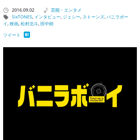
2016.09.02
芸能・エンタメ
SixTONES
,
インタビュー
,
ジェシー
,
ストーンズ
,
バニラボー
イ
,
映画
,
松村北斗
,
田中樹
ツイート