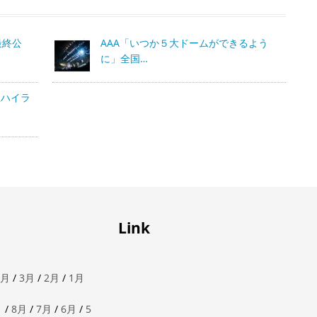
最終公
AAA「いつか５大ドームができるよう
に」全国…
急ハイラ
Link
4月
/
3月
/
2月
/
1月
月
/
8月
/
7月
/
6月
/
5