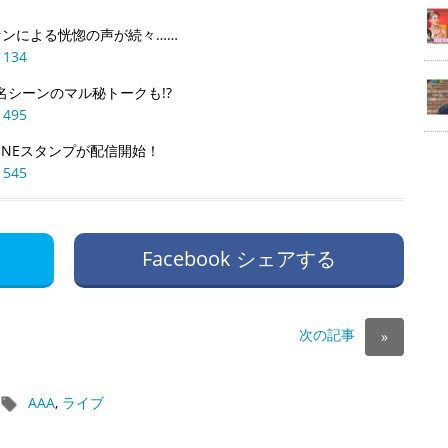
ファンによる恍惚の声が続々……
1134
名シーンのマル秘トークも!?
1495
INEスタンプが配信開始！
1545
Facebook シェアする
次の記事
»
AAA
,
ライブ