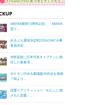
ICKUP
ABEMA開局10周年記念、「ABEMA
恋リ…
めるぷち選抜決定戦2026のMC＆審
査員決定…
W杯直前に日本代表キャプテンに就
任した板倉滉…
ポケモンOVA＆劇場版30作品を毎朝
７時より…
恋愛リアリティショー『わたしに残
された恋愛』…