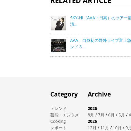
RELATED ARTICLE
SKY-HI（AAA：日高）のツアー
演…
AAA、自身初の野外ライブ富士
ンド３…
Category
Archive
トレンド
2026
芸能・エンタメ
8月
/
7月
/
6月
/
5月
/
Cooking
2025
レポート
12月
/
11月
/
10月
/
9