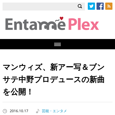
Twitter
Facebook
RSS
マンウィズ、新アー写＆ブン
サテ中野プロデュースの新曲
を公開！
2016.10.17
芸能・エンタメ