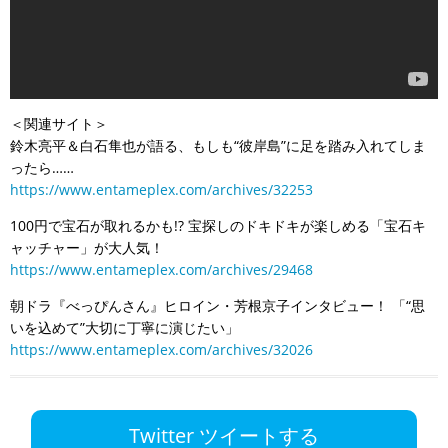
＜関連サイト＞
鈴木亮平＆白石隼也が語る、もしも“彼岸島”に足を踏み入れてしま
ったら……
https://www.entameplex.com/archives/32253
100円で宝石が取れるかも!? 宝探しのドキドキが楽しめる「宝石キ
ャッチャー」が大人気！
https://www.entameplex.com/archives/29468
朝ドラ『べっぴんさん』ヒロイン・芳根京子インタビュー！ 「“思
いを込めて”大切に丁寧に演じたい」
https://www.entameplex.com/archives/32026
Twitter ツイートする