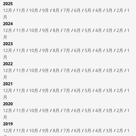
2025
12月
/
11月
/
10月
/
9月
/
8月
/
7月
/
6月
/
5月
/
4月
/
3月
/
2月
/
1
月
2024
12月
/
11月
/
10月
/
9月
/
8月
/
7月
/
6月
/
5月
/
4月
/
3月
/
2月
/
1
月
2023
12月
/
11月
/
10月
/
9月
/
8月
/
7月
/
6月
/
5月
/
4月
/
3月
/
2月
/
1
月
2022
12月
/
11月
/
10月
/
9月
/
8月
/
7月
/
6月
/
5月
/
4月
/
3月
/
2月
/
1
月
2021
12月
/
11月
/
10月
/
9月
/
8月
/
7月
/
6月
/
5月
/
4月
/
3月
/
2月
/
1
月
2020
12月
/
11月
/
10月
/
9月
/
8月
/
7月
/
6月
/
5月
/
4月
/
3月
/
2月
/
1
月
2019
12月
/
11月
/
10月
/
9月
/
8月
/
7月
/
6月
/
5月
/
4月
/
3月
/
2月
/
1