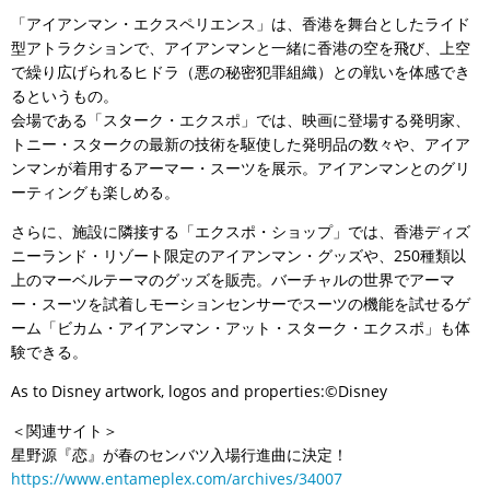
「アイアンマン・エクスペリエンス」は、香港を舞台としたライド
型アトラクションで、アイアンマンと一緒に香港の空を飛び、上空
で繰り広げられるヒドラ（悪の秘密犯罪組織）との戦いを体感でき
るというもの。
会場である「スターク・エクスポ」では、映画に登場する発明家、
トニー・スタークの最新の技術を駆使した発明品の数々や、アイア
ンマンが着用するアーマー・スーツを展示。アイアンマンとのグリ
ーティングも楽しめる。
さらに、施設に隣接する「エクスポ・ショップ」では、香港ディズ
ニーランド・リゾート限定のアイアンマン・グッズや、250種類以
上のマーベルテーマのグッズを販売。バーチャルの世界でアーマ
ー・スーツを試着しモーションセンサーでスーツの機能を試せるゲ
ーム「ビカム・アイアンマン・アット・スターク・エクスポ」も体
験できる。
As to Disney artwork, logos and properties:©Disney
＜関連サイト＞
星野源『恋』が春のセンバツ入場行進曲に決定！
https://www.entameplex.com/archives/34007