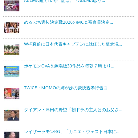
ABEMA開局10周年記念、「ABEMA恋リ…
めるぷち選抜決定戦2026のMC＆審査員決定…
W杯直前に日本代表キャプテンに就任した板倉滉…
ポケモンOVA＆劇場版30作品を毎朝７時より…
TWICE・MOMOの姉が妹の豪快親孝行告白…
ダイアン・津田の野望「朝ドラの主人公のお父さ…
レイザーラモンRG、「カニエ・ウェスト日本に…