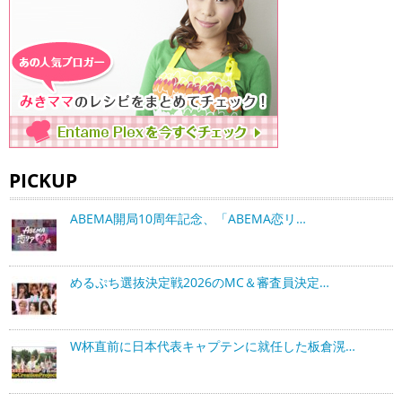
PICKUP
ABEMA開局10周年記念、「ABEMA恋リ…
めるぷち選抜決定戦2026のMC＆審査員決定…
W杯直前に日本代表キャプテンに就任した板倉滉…