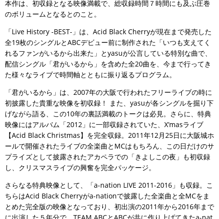
本作は、初収録となる映像満載で、総収録時間７時間にも及ぶ圧巻
のボリュームとなるとのこと。
「Live History -BEST-」は、Acid Black Cherryが現在まで発売した
全19枚のシングルとABCデビュー前に制作された「いつも支えてく
れるファンがいるから出来た」とyasuが公言している特別な曲で、
配信シングル「君がいるから」を含めた全20曲を、今まで行ってき
た様々なライブで時間軸とともに振り返るプログラム。
「君がいるから」は、2007年の大阪で行われたフリーライブの時に
初披露した貴重な映像を初収録！ また、yasuが各シングルを掘り下
げながら語る、この10年の裏話満載のトークは必見。さらに、特典
映像にはアルバム「2012」に一部収録されていた、X’masライブ
【Acid Black Christmas】を完全収録。2011年12月25日に大阪城ホ
ールで開催されたライブの全楽曲とMCはもちろん、この日だけのサ
プライズとして披露されたアカペラでの「きよしこの夜」も初収録
し、クリスマスライブの興奮を完全パッケージ。
さらなる特典映像として、「a-nation LIVE 2011-2016」も収録。こ
ちらはAcid Black Cherryがa-nationで披露した全楽曲と全MCをま
とめた完全版の映像となっており、初出演の2011年から2016年まで
に出演した５年分で、TEAM ABCとABCが共に作り上げてきたa-nat