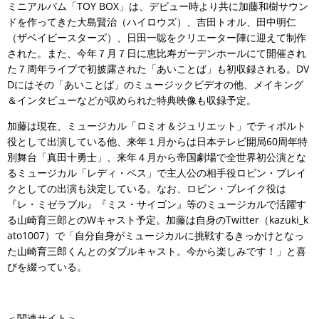
ミニアルバム「TOY BOX」は、デビュー時より共に加藤和樹サウン
ドを作ってきた大島賢治（ハイロウズ）、吉田トオル、田中明仁
（ザベイビースターズ）、日田一聡をクリエーター陣に迎えて制作
された。また、今年７月７日に恵比寿ガーデンホールにて開催され
た７周年ライブで初披露された「あいことば」も初収録される。DV
Dにはその「あいことば」のミュージックビデオの他、メイキング
＆インタビューなどが収められた特典映像も収録予定。
加藤は現在、ミュージカル「ロミオ＆ジュリエット」でティボルト
役として出演している他、来年１月からは日本テレビ開局60周年特
別舞台「真田十勇士」、来年４月から帝国劇場で全世界初公演とな
るミュージカル「レディ・ベス」で主人公の相手役ロビン・ブレイ
クとしての出演も決定している。なお、ロビン・ブレイク役は
『レ・ミゼラブル』『ミス・サイゴン』等のミュージカルで活躍す
る山崎育三郎とのWキャスト予定。加藤は自身のTwitter（kazuki_k
ato1007）で「自分自身がミュージカルに挑戦するきっかけとなっ
た山崎育三郎くんとのダブルキャスト。今から楽しみです！」と喜
びを綴っている。
＜関連サイト＞