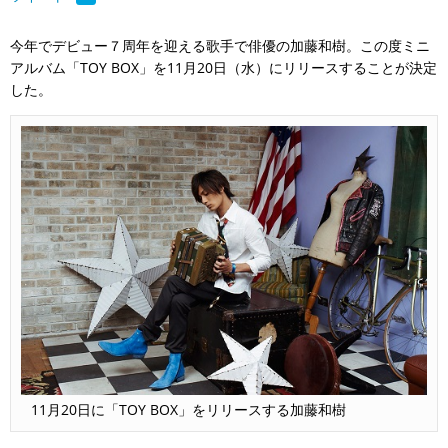
今年でデビュー７周年を迎える歌手で俳優の加藤和樹。この度ミニ
アルバム「TOY BOX」を11月20日（水）にリリースすることが決定
した。
11月20日に「TOY BOX」をリリースする加藤和樹