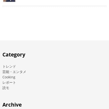
Category
トレンド
芸能・エンタメ
Cooking
レポート
読モ
Archive