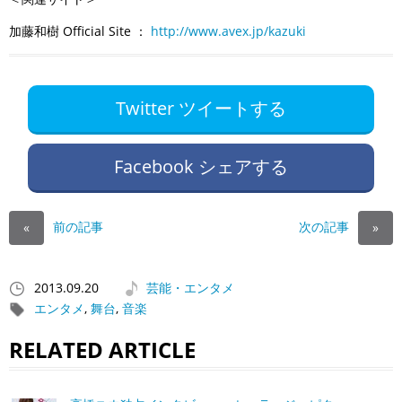
加藤和樹 Official Site ：
http://www.avex.jp/kazuki
Twitter ツイートする
Facebook シェアする
前の記事
次の記事
«
»
2013.09.20
芸能・エンタメ
エンタメ
,
舞台
,
音楽
RELATED ARTICLE