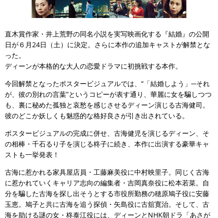
直木賞作家・井上荒野の同名小説を実写映画化する『結婚』の公開
日が６月24日（土）に決定。さらに本作の追加キャストが解禁とな
った。
ディーンが本格的な大人の恋愛ドラマに初挑戦する本作。
今回解禁となったポスタービジュアルでは、“「結婚しよう」─それ
が、彼の別れの言葉”というコピーが表す通り、華麗に女を騙しつつ
も、裏に秘めた孤独と哀愁を感じさせるディーン演じる古海健司。
彼のどこか妖しくも魅惑的な格好良さが引き出されている。
ポスタービジュアルの完成に併せ、古海健児を演じるディーン、そ
の相棒・千石るり子を演じる柊子に続き、本作に出演する豪華キャ
ストも一挙発表！
古海に惹かれる家具屋店員・工藤麻美役に中村映里子。同じく古海
に惹かれていくキャリア志向の編集者・吉岡真奈役に松本若菜。自
分を騙した古海を探し出そうとする市役所勤務の穂原鳩子役に安藤
玉恵。鳩子と共に古海を追う探偵・矢島役に古舘寛治。そして、古
海を助ける謎の女・柊泰江役には、ディーンとNHK朝ドラ「あさが