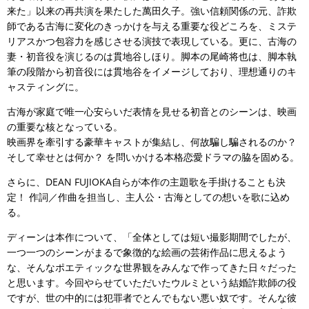
来た」以来の再共演を果たした萬田久子。強い信頼関係の元、詐欺
師である古海に変化のきっかけを与える重要な役どころを、ミステ
リアスかつ包容力を感じさせる演技で表現している。更に、古海の
妻・初音役を演じるのは貫地谷しほり。脚本の尾崎将也は、脚本執
筆の段階から初音役には貫地谷をイメージしており、理想通りのキ
ャスティングに。
古海が家庭で唯一心安らいだ表情を見せる初音とのシーンは、映画
の重要な核となっている。
映画界を牽引する豪華キャストが集結し、何故騙し騙されるのか？
そして幸せとは何か？ を問いかける本格恋愛ドラマの脇を固める。
さらに、DEAN FUJIOKA自らが本作の主題歌を手掛けることも決
定！ 作詞／作曲を担当し、主人公・古海としての想いを歌に込め
る。
ディーンは本作について、「全体としては短い撮影期間でしたが、
一つ一つのシーンがまるで象徴的な絵画の芸術作品に思えるよう
な、そんなポエティックな世界観をみんなで作ってきた日々だった
と思います。今回やらせていただいたウルミという結婚詐欺師の役
ですが、世の中的には犯罪者でとんでもない悪い奴です。そんな彼