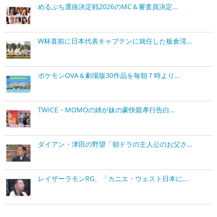
めるぷち選抜決定戦2026のMC＆審査員決定…
W杯直前に日本代表キャプテンに就任した板倉滉…
ポケモンOVA＆劇場版30作品を毎朝７時より…
TWICE・MOMOの姉が妹の豪快親孝行告白…
ダイアン・津田の野望「朝ドラの主人公のお父さ…
レイザーラモンRG、「カニエ・ウェスト日本に…