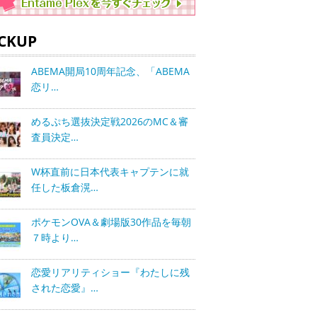
ICKUP
ABEMA開局10周年記念、「ABEMA
恋リ…
めるぷち選抜決定戦2026のMC＆審
査員決定…
W杯直前に日本代表キャプテンに就
任した板倉滉…
ポケモンOVA＆劇場版30作品を毎朝
７時より…
恋愛リアリティショー『わたしに残
された恋愛』…