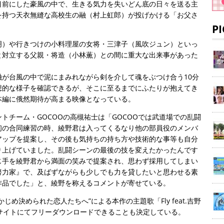
目前にした豪風の中で、生きる気力を失いどん底の日々を送る主
を持つ天衣無縫な高校生の融（村上虹郎）が投げかける「お父さ
。
P
明）や行きつけの小料理屋の女将・三津子（風吹ジュン）といっ
と対立する父親・将造（小林薫）との間に重大な出来事があった
が台風の中で泥にまみれながら剣を介して魂をぶつけ合う10分
想的な様子を確認できるが、そこに至るまでにふたりが抱えてき
本編に俄然期待が高まる映像となっている。
トチーム・GOCOOの高槻祐士は「GOCOOでは武道場での乱闘
初の合同練習の時、綾野君は入ってくるなり他の部員役のメンバ
アップを提案し、その後も気持ちの持ち方や技術的な事等も自分
り上げていました。乱闘シーンの最後の技を変えたかったんです
じ手を綾野君から満面の笑みで提案され、思わず採用してしまい
努力家』で、及ばずながらも少しでも力を貸したいと思わせる素
作品でした」と、綾野を称えるコメントが寄せている。
め決められた恋人たちへ”による本作の主題歌「Fly feat.吉野
サイトにてフリーダウンロードできることも決定している。