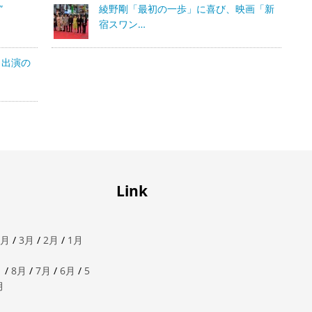
”
綾野剛「最初の一歩」に喜び、映画「新
宿スワン…
ら出演の
Link
4月
/
3月
/
2月
/
1月
月
/
8月
/
7月
/
6月
/
5
月