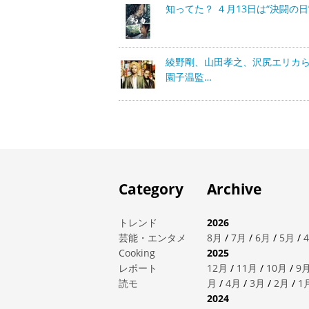
知ってた？ ４月13日は“決闘の日
綾野剛、山田孝之、沢尻エリカ
園子温監…
Category
Archive
トレンド
2026
芸能・エンタメ
8月
/
7月
/
6月
/
5月
/
Cooking
2025
レポート
12月
/
11月
/
10月
/
9
読モ
月
/
4月
/
3月
/
2月
/
1
2024