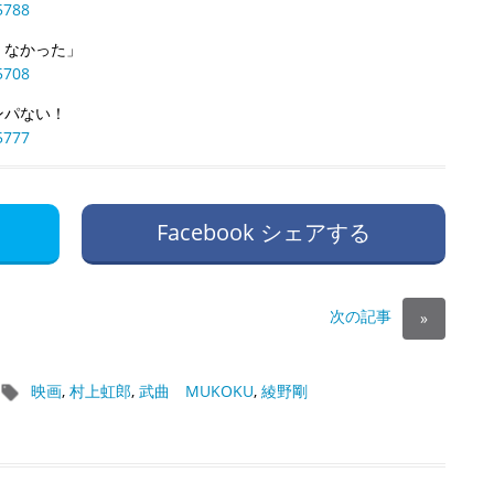
5788
くなかった」
5708
ンパない！
5777
Facebook シェアする
次の記事
»
映画
,
村上虹郎
,
武曲 MUKOKU
,
綾野剛