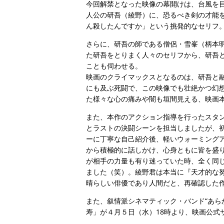
今回解禁となった映像の幕開けは、台風を
人公の研吾（綾野）に、恐るべき剣の才能
ん殺したんですか」という挑発的なセリフ
さらに、研吾の師である僧侶・雪峯（柄本
た研吾をとりまく人々のセリフから、研吾
ことも伺わせる。
映画のクライマックスとなるのは、研吾と融
にも及ぶ死闘で、この映像でも壮絶かつ幻
た様々な心の痛みや闇も垣間見える、映画
また、本作のアクション指導を行ったスタン
とラストの決闘シーンを担当しましたが、
ーに丁寧な自己紹介後、軽いウォーミング
から積極的に話しかけ、心身ともに皆を盛
が相手の力量も有り迷っていた時、全く同
ました（笑）。綾野君は本当に『天才的な
晴らしい俳優であり人間だと、再確認した
また、叙情派シネマティック・バンド“あらかじ
寿」が４月５日（水）18時より、映画公式