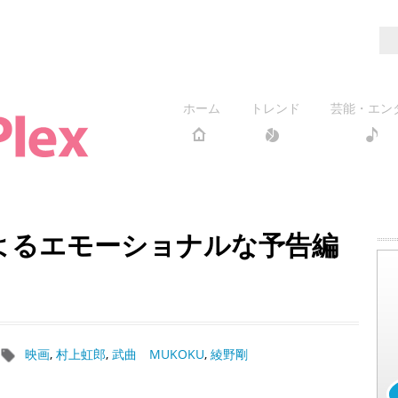
ホーム
トレンド
芸能・エン
よるエモーショナルな予告編
映画
,
村上虹郎
,
武曲 MUKOKU
,
綾野剛