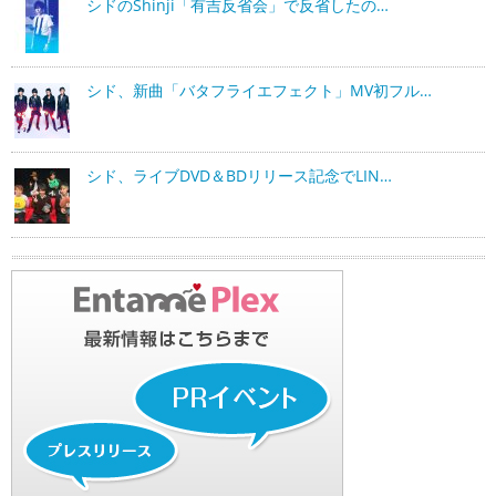
シドのShinji「有吉反省会」で反省したの…
シド、新曲「バタフライエフェクト」MV初フル…
シド、ライブDVD＆BDリリース記念でLIN…