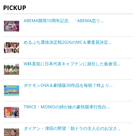
PICKUP
ABEMA開局10周年記念、「ABEMA恋リ…
めるぷち選抜決定戦2026のMC＆審査員決定…
W杯直前に日本代表キャプテンに就任した板倉滉…
ポケモンOVA＆劇場版30作品を毎朝７時より…
TWICE・MOMOの姉が妹の豪快親孝行告白…
ダイアン・津田の野望「朝ドラの主人公のお父さ…