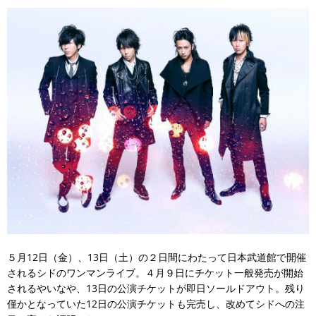
５月12日（金）、13日（土）の２日間にわたって日本武道館で開催
されるシドのワンマンライブ。４月９日にチケット一般発売が開始
されるやいなや、13日の公演チケットが即日ソールドアウト。残り
僅かとなっていた12日の公演チケットも完売し、改めてシドへの注