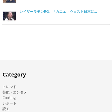
レイザーラモンRG、「カニエ・ウェスト日本に…
Category
トレンド
芸能・エンタメ
Cooking
レポート
読モ