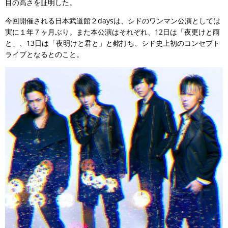
目の高さを証明した。
今回開催される日本武道館２daysは、シドのワンマン公演としては
実に１年７ヶ月ぶり。また本公演はそれぞれ、12日は「夜更けと雨
と」、13日は「夜明けと君と」と銘打ち、シド史上初のコンセプト
ライブとなるとのこと。