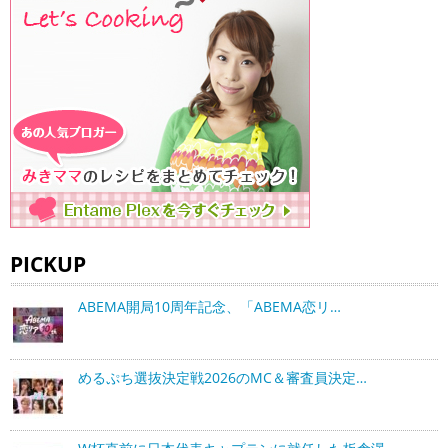
PICKUP
ABEMA開局10周年記念、「ABEMA恋リ…
めるぷち選抜決定戦2026のMC＆審査員決定…