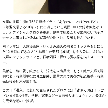
女優の波瑠主演のTBS系連続ドラマ『あなたのことはそれほど』
（毎週火曜よる10時～）に出演している劇団EXILEの鈴木伸之が８
日、オフィシャルブログを更新。劇中で観ることが出来ない悦子ス
ナックに潜入した鈴木の写真が公開され、反響を呼んでいる。
同ドラマは、人気漫画家・いくえみ綾氏の同名コミックをもとにし
た“２番目に好きな人”と結婚した美都（波瑠）を主人公に、２組の
夫婦のマリッジライフと、四者四様に揺れる愛模様を描くストーリ
ー。
美都を一途に愛し続ける夫・涼太を東出昌大、もう１組の夫婦で聡
明な妻・有島麗華役に仲里依紗、麗華の夫で美都の初恋相手・有島
光軌役を鈴木が演じる。
この日「潜入」と題して更新されたブログには「皆さんおはようご
ざいます!!お仕事、学校、家事など一日頑張りましょう」と、鈴木か
ら元気な朝のご挨拶。