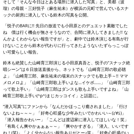
そして「そんな今日はとある場所に潜入した写真」と、美都（波
瑠）の母親・三好悦子（麻生祐未）が横浜の元町で営んでいるスナ
ックの厨房に潜入している鈴木の写真を公開。
「悦子のBARに!! 先日の放送でも小田原とのデュエット素敵でした
ね 僕は行く機会が無さそうなので、合間に潜入してきました!! な
んかよくわからない報告ですが」と、劇中では鈴木演じる有島が行
けないことから鈴木が代わりに行ってきたようないたずらっこっぽ
い可愛らしい報告。
鈴木も絶賛した山崎育三郎演じる小田原真吾と、悦子の“スナック絶
唱シーン”は６日放送直後から、ネットでも「山崎育三郎の歌必聴
よ」「山崎育三郎、麻生祐未の場末のスナックでも歌上手～!! ママ
メロメロよ」「山崎育三郎歌上手いよな…イケボ……」「山崎育三郎
って歌上手い」「山崎育三郎はダンスも歌も上手いですよね」「山
崎育三郎歌上手い(^p^)まじカッコイイ」と話題に。
“潜入写真”にファンから「なんだかほっこり癒されました」「行け
ないよね～～～」「好奇心旺盛な少年みたいでかわいい～(≧∀≦)」
「潜入報告かわいー」「こんどは渡辺家に潜入してほしいな！笑」
「有島くん爽やかぁぁぁ～～」「爽やかすぎる」「潜入、いいです
ね！(笑)」「よく分からない報告ありがとー♪笑」「好奇心旺盛のい