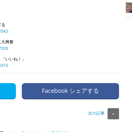
ぎる
7043
に大興奮
7028
」「いいね！」
6973
Facebook シェアする
次の記事
»