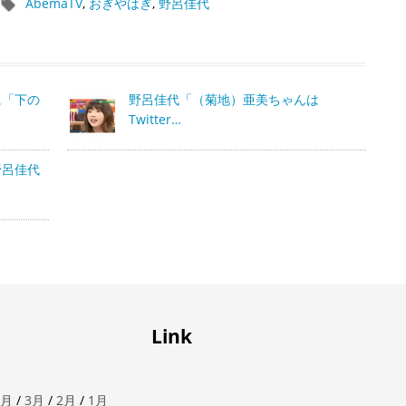
AbemaTV
,
おぎやはぎ
,
野呂佳代
に「下の
野呂佳代「（菊地）亜美ちゃんは
Twitter…
野呂佳代
Link
4月
/
3月
/
2月
/
1月