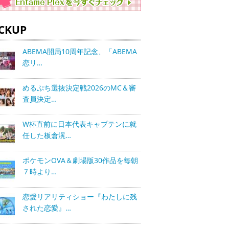
ICKUP
ABEMA開局10周年記念、「ABEMA
恋リ…
めるぷち選抜決定戦2026のMC＆審
査員決定…
W杯直前に日本代表キャプテンに就
任した板倉滉…
ポケモンOVA＆劇場版30作品を毎朝
７時より…
恋愛リアリティショー『わたしに残
された恋愛』…