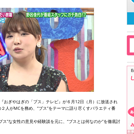
ネルにて『おぎやはぎの「ブス」テレビ』が６月12日（月）に放送され
２人がMCを務め、“ブス”をテーマに語り尽くすバラエティ番
ブス”な女性の意見や経験談を元に、“ブスとは何なのか”を徹底討