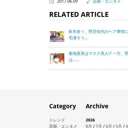
2017.06.09
芸能・エンタメ
RELATED ARTICLE
鈴木奈々、野呂佳代のヘア事情
毛凄そう…
菊地亜美はマスク美人!? 一方、
は……
Category
Archive
トレンド
2026
芸能・エンタメ
8月
/
7月
/
6月
/
5月
/