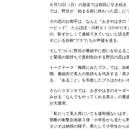
６月12日（月）の放送では前回に引き続き
では、野呂が「始まる前に終わった恋」に
その恋のお相手は、なんと『おぎやはぎの
ーピッド”、たんぽぽ・川村エミコのやり
の、恥ずかしくて連絡できていないと語る
オにいる自称“ブス”たちが声援を送る。
そしてついに野呂が番組中に想いを伝える
と緊張の面持ちで真剣告白する野呂の恋は実
トークテーマ「梅雨にみたブス」では、自称
開。番組内で美人の気持ちを代弁する「美
る、『あること』を失敗したブスはかわいそ
さらにスタジオでは、おぎやはぎのオーダ
みせる「なんでもやってくれる美人」の重
が大激突。
「私だって美人席にいても違和感ないはず」
禁断の衝撃企画第３弾「小学生から見たら
タジオは納得の様子。果たして小学生から