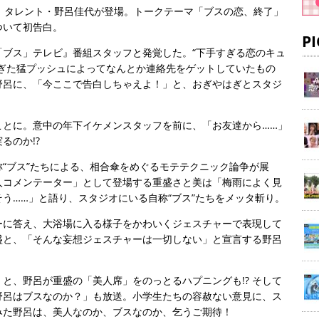
、タレント・野呂佳代が登場。トークテーマ「ブスの恋、終了」
ついて初告白。
P
「ブス」テレビ』番組スタッフと発覚した。“下手すぎる恋のキュ
すぎた猛プッシュによってなんとか連絡先をゲットしていたもの
野呂に、「今ここで告白しちゃえよ！」と、おぎやはぎとスタジ
ことに。意中の年下イケメンスタッフを前に、「お友達から……」
るのか!?
“ブス”たちによる、相合傘をめぐるモテテクニック論争が展
人コメンテーター」として登場する重盛さと美は「梅雨によく見
う……」と語り、スタジオにいる自称“ブス”たちをメッタ斬り。
ーに答え、大浴場に入る様子をかわいくジェスチャーで表現して
盛と、「そんな妄想ジェスチャーは一切しない」と宣言する野呂
と、野呂が重盛の「美人席」をのっとるハプニングも!? そして
野呂はブスなのか？」も放送。小学生たちの容赦ない意見に、ス
みた野呂は、美人なのか、ブスなのか、乞うご期待！