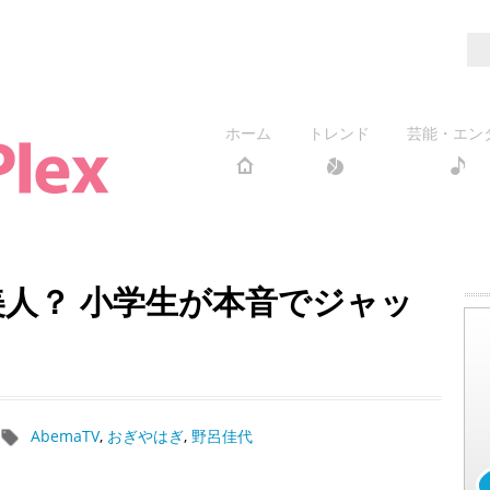
ホーム
トレンド
芸能・エン
美人？ 小学生が本音でジャッ
AbemaTV
,
おぎやはぎ
,
野呂佳代