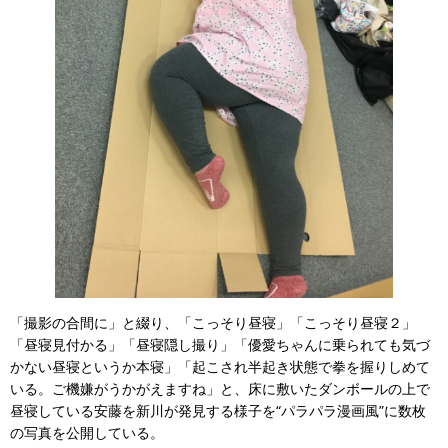
「撮影の合間に」と綴り、「こっそり昼寝」「こっそり昼寝２」
「昼寝見付かる」「昼寝隠し撮り」「優愛ちゃんに乗られても気づ
かない昼寝というか本寝」「起こされ半起き状態で拳を握りしめて
いる。ご機嫌がうかがえますね」と、床に敷いたダンボールの上で
昼寝している安藤を新川が発見する様子を“パラパラ漫画風”に数枚
の写真を公開している。