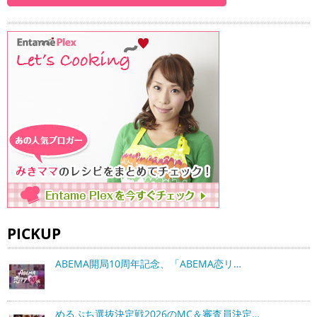
PICKUP
ABEMA開局10周年記念、「ABEMA恋リ…
めるぷち選抜決定戦2026のMC＆審査員決定…