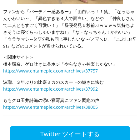
ファンから「パーティー感あるー」「面白いっ！！笑」「なっちゃ
んかわいい～」「異色すぎる４人で面白い」などや、「仲良しさん
で二人ともすごく可愛い！」「昼寝発見５秒前♪♪ｗｗｗｗ気持ちよ
さそうに寝てらっしゃいますね♪」「な・なっちゃん！かわいい」
「ウラヤマシ～(≧▽≦)私も同じ事したいな～(／▽＼)♪」「こぶし(≧∇
≦)」などのコメントが寄せられいている。
＜関連サイト＞
橋本環奈、ゲロ吐きに鼻ホジ「やらなきゃ神楽じゃない」
https://www.entameplex.com/archives/37757
波瑠、３年ぶりの比嘉ミカのスカートの短さに怯む
https://www.entameplex.com/archives/37992
ももクロ玉井詩織の添い寝写真にファン悶絶の声
https://www.entameplex.com/archives/38005
Twitter ツイートする