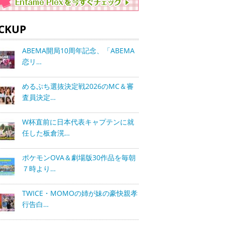
ICKUP
ABEMA開局10周年記念、「ABEMA
恋リ…
めるぷち選抜決定戦2026のMC＆審
査員決定…
W杯直前に日本代表キャプテンに就
任した板倉滉…
ポケモンOVA＆劇場版30作品を毎朝
７時より…
TWICE・MOMOの姉が妹の豪快親孝
行告白…