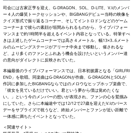
司会には古家正亨を迎え、G-DRAGON、SOL、D-LITE、V.Iのメンバ
ー４人の爆笑トークセッションや、BIGBANGデビュー当時の映像を
クイズ形式で振り返るコーナー、そしてイントロドンなどのゲーム
コーナーまで彼らの素顔が垣間みられるものから、ライブパフォー
マンスまで約1時間半を超えるイベント内容となっている。特筆すべ
きは上述したゲームコーナーでは高さ４メートル、幅13×3..6メート
ルのムービングステージがアリーナ中央まで移動し、催されるな
ど、より多くのファンとふれあう機会を設けたいというメンバー達
の意向がダイレクトに反映されていた。
本編最後のライブパフォーマンスでは、日本初披露となる「GIRLFRI
END」を歌唱。同楽曲はG-DRAGONが作曲、G-DRAGONとSOLが
作詞に参加したBIGBANGならではのメロウなヒップホップ楽曲で、
「彼女を見ているだけでいい。君という夢から僕は覚めたくな
い。」という今のメンバーの想いが表現され、ファンの心を鷲掴み
にしていた。さらに本編途中では12/12で27歳を迎えたV.Iのバース
デーをサプライズで祝うなど、終始メンバーとファンが近い距離で
一体感に満ちたイベントとなっていた。
＜関連サイト＞