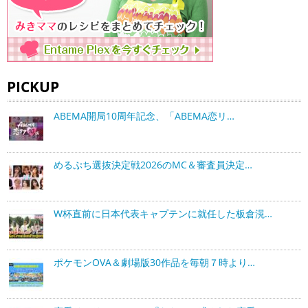
PICKUP
ABEMA開局10周年記念、「ABEMA恋リ…
めるぷち選抜決定戦2026のMC＆審査員決定…
W杯直前に日本代表キャプテンに就任した板倉滉…
ポケモンOVA＆劇場版30作品を毎朝７時より…