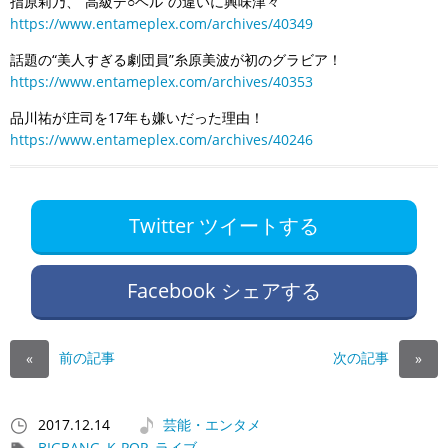
指原莉乃、“高級デ○ヘル”の違いに興味津々
https://www.entameplex.com/archives/40349
話題の“美人すぎる劇団員”糸原美波が初のグラビア！
https://www.entameplex.com/archives/40353
品川祐が庄司を17年も嫌いだった理由！
https://www.entameplex.com/archives/40246
Twitter ツイートする
Facebook シェアする
前の記事
次の記事
«
»
2017.12.14
芸能・エンタメ
BIGBANG
,
K-POP
,
ライブ