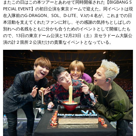
またこの日はこの本ツアーとあわせて同時開催された【BIGBANG S
PECIAL EVENT】の初日公演を東京ドームで迎えた。同イベントは現
在入隊前のG-DRAGON、SOL、D-LITE、V.Iの４名が、これまでの日
本活動を支えてくれたファンに対し、その感謝の気持ちとしばしの
別れへの名残をともに分かち合うためのイベントとして開催したも
ので、13日の東京ドーム公演と12月23日（土）京セラドーム大阪公
演の計２箇所２公演だけの貴重なイベントとなっている。