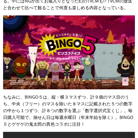
る。中にはNGが出てお蔵入りとなった幻のTVCMも!? TVCMの放送
と合わせて比べて観ることで何度も楽しめる内容となっている。
ちなみに、BINGO５は、縦・横３マスずつ、計９個のマス目のう
ち、中央（フリー）のマスを除いた８マスに記載された５つの数字
の中から１つずつ、計８つの数字を選ぶ「数字選択式宝くじ」。毎
日購入可能で、抽せん日は毎週水曜日（年末年始を除く）。BINGO
５とゲゲゲの鬼太郎の異色コラボに注目！