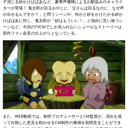
子演じる砂かけばばあなど、豪華声優陣によるお馴染みのキャラク
ターが登場！ 鬼太郎が目玉おやじに「父さんは目玉なのに、なぜ声
が出せるんですか？」と問うシーンや、何かと砂をかけたがる砂か
けばばあに対し、鬼太郎が「砂はもういい！」と強めに言い放つシ
ーンなど、今回のTVCMでしか見られないシュールなストーリーは
原作ファン必見の仕上がりとなっている。
また、WEB動画では、制作プロデューサーとCM監督が、演出を巡
って白熱した意見を戦わせるCM制作の裏側を垣間見ることができ