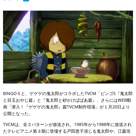
BINGO５と、ゲゲゲの鬼太郎がコラボしたTVCM「ビンゴ5『鬼太郎
と目玉おやじ篇』と『鬼太郎と砂かけばばあ篇』、さらにはWEB動
画「潜入！『ゲゲゲの鬼太郎』篇TVCM制作現場」が１月20日より
公開となった。
TVCMは、全２パターンが放送され、1985年から1988年に放送され
たテレビアニメ第３期に登場する戸田恵子演じる鬼太郎や、江森浩