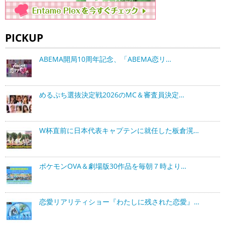
PICKUP
ABEMA開局10周年記念、「ABEMA恋リ…
めるぷち選抜決定戦2026のMC＆審査員決定…
W杯直前に日本代表キャプテンに就任した板倉滉…
ポケモンOVA＆劇場版30作品を毎朝７時より…
恋愛リアリティショー『わたしに残された恋愛』…