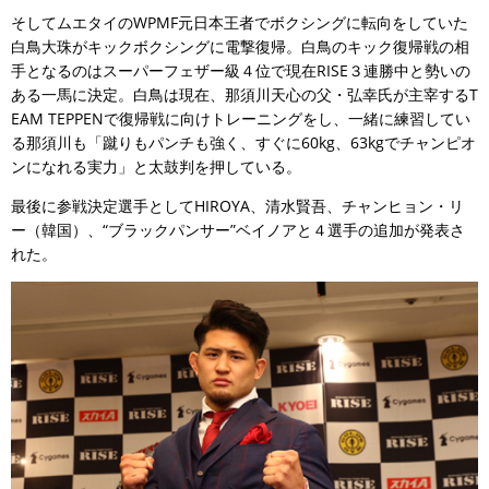
そしてムエタイのWPMF元日本王者でボクシングに転向をしていた
白鳥大珠がキックボクシングに電撃復帰。白鳥のキック復帰戦の相
手となるのはスーパーフェザー級４位で現在RISE３連勝中と勢いの
ある一馬に決定。白鳥は現在、那須川天心の父・弘幸氏が主宰するT
EAM TEPPENで復帰戦に向けトレーニングをし、一緒に練習してい
る那須川も「蹴りもパンチも強く、すぐに60kg、63kgでチャンピオ
ンになれる実力」と太鼓判を押している。
最後に参戦決定選手としてHIROYA、清水賢吾、チャンヒョン・リ
ー（韓国）、“ブラックパンサー”ベイノアと４選手の追加が発表さ
れた。