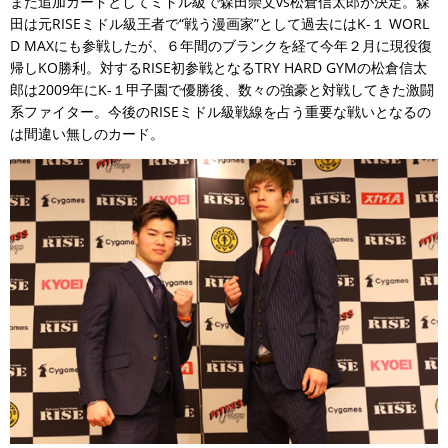
また追加カードとしてミドル級で森田崇文vs松倉信太郎が決定。森
田は元RISEミドル級王者で“戦う漫画家”として過去にはK-１ WORL
D MAXにも参戦したが、６年間のブランクを経て今年２月に現役復
帰しKO勝利。対するRISE初参戦となるTRY HARD GYMの松倉信太
郎は2009年にK-１甲子園で優勝後、数々の強豪と対戦してきた激闘
系ファイター。今後のRISEミドル級戦線を占う重要な戦いとなるの
は間違い無しのカード。