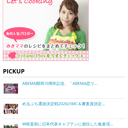
PICKUP
ABEMA開局10周年記念、「ABEMA恋リ…
めるぷち選抜決定戦2026のMC＆審査員決定…
W杯直前に日本代表キャプテンに就任した板倉滉…