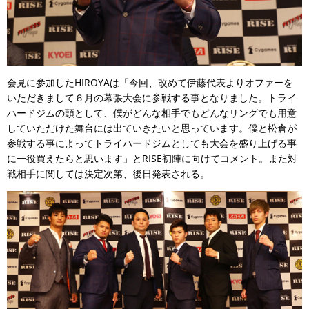
会見に参加したHIROYAは「今回、改めて伊藤代表よりオファーを
いただきまして６月の幕張大会に参戦する事となりました。トライ
ハードジムの頭として、僕がどんな相手でもどんなリングでも用意
していただけた舞台には出ていきたいと思っています。僕と松倉が
参戦する事によってトライハードジムとしても大会を盛り上げる事
に一役買えたらと思います」とRISE初陣に向けてコメント。また対
戦相手に関しては決定次第、後日発表される。