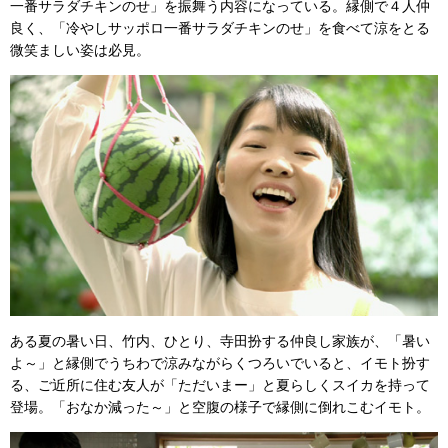
一番サラダチキンのせ」を振舞う内容になっている。縁側で４人仲
良く、「冷やしサッポロ一番サラダチキンのせ」を食べて涼をとる
微笑ましい姿は必見。
ある夏の暑い日、竹内、ひとり、寺田扮する仲良し家族が、「暑い
よ～」と縁側でうちわで涼みながらくつろいでいると、イモト扮す
る、ご近所に住む友人が「ただいまー」と夏らしくスイカを持って
登場。「おなか減った～」と空腹の様子で縁側に倒れこむイモト。