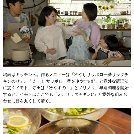
場面はキッチンへ。作るメニューは「冷やしサッポロ一番サラダチ
キンのせ」。「えー！ サッポロ一番を冷やすの!?」と意外な調理法
に驚くイモト。寺田は「冷やすの！」とノリノリ。早速調理を開始
すると、イモトはここでも「え、サラダチキン!?」と意外な組み合
わせに目を丸くして驚く。