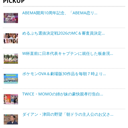
PICKUP
ABEMA開局10周年記念、「ABEMA恋リ…
めるぷち選抜決定戦2026のMC＆審査員決定…
W杯直前に日本代表キャプテンに就任した板倉滉…
ポケモンOVA＆劇場版30作品を毎朝７時より…
TWICE・MOMOの姉が妹の豪快親孝行告白…
ダイアン・津田の野望「朝ドラの主人公のお父さ…