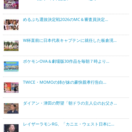
めるぷち選抜決定戦2026のMC＆審査員決定…
W杯直前に日本代表キャプテンに就任した板倉滉…
ポケモンOVA＆劇場版30作品を毎朝７時より…
TWICE・MOMOの姉が妹の豪快親孝行告白…
ダイアン・津田の野望「朝ドラの主人公のお父さ…
レイザーラモンRG、「カニエ・ウェスト日本に…