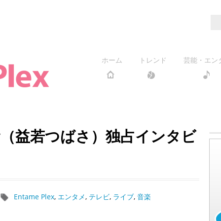
ホーム
トレンド
芸能・エン
nny（益若つばさ）独占インタビ
Entame Plex
,
エンタメ
,
テレビ
,
ライブ
,
音楽