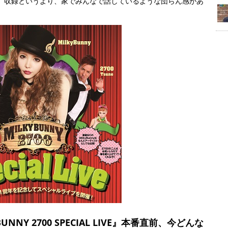
す。収録というより、家でみんなで話しているような団らん感があ
Y BUNNY 2700 SPECIAL LIVE』本番直前、今どんな