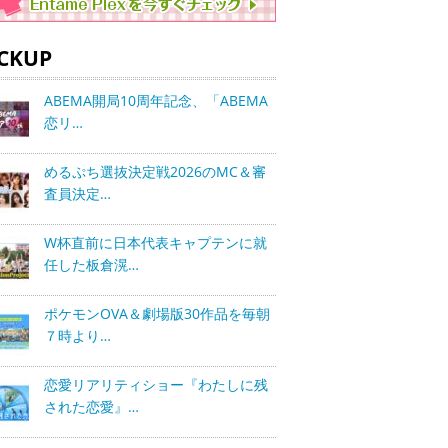
ICKUP
ABEMA開局10周年記念、「ABEMA
恋リ…
めるぷち選抜決定戦2026のMC＆審
査員決定…
W杯直前に日本代表キャプテンに就
任した板倉滉…
ポケモンOVA＆劇場版30作品を毎朝
７時より…
恋愛リアリティショー『わたしに残
された恋愛』…