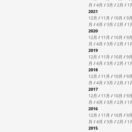
月
/
4月
/
3月
/
2月
/
1
2021
12月
/
11月
/
10月
/
9
月
/
4月
/
3月
/
2月
/
1
2020
12月
/
11月
/
10月
/
9
月
/
4月
/
3月
/
2月
/
1
2019
12月
/
11月
/
10月
/
9
月
/
4月
/
3月
/
2月
/
1
2018
12月
/
11月
/
10月
/
9
月
/
4月
/
3月
/
2月
/
1
2017
12月
/
11月
/
10月
/
9
月
/
4月
/
3月
/
2月
/
1
2016
12月
/
11月
/
10月
/
9
月
/
4月
/
3月
/
2月
/
1
2015