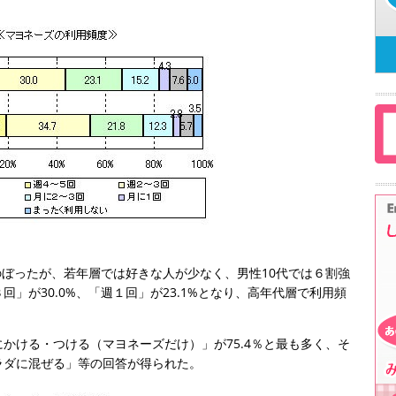
にのぼったが、若年層では好きな人が少なく、男性10代では６割強
」が30.0%、「週１回」が23.1%となり、高年代層で利用頻
かける・つける（マヨネーズだけ）」が75.4％と最も多く、そ
ラダに混ぜる」等の回答が得られた。