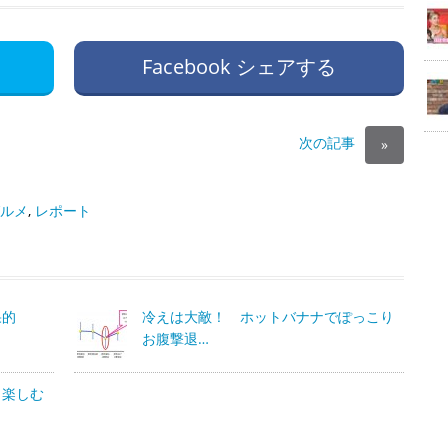
Facebook シェアする
次の記事
»
ルメ
,
レポート
果的
冷えは大敵！ ホットバナナでぽっこり
お腹撃退…
」楽しむ