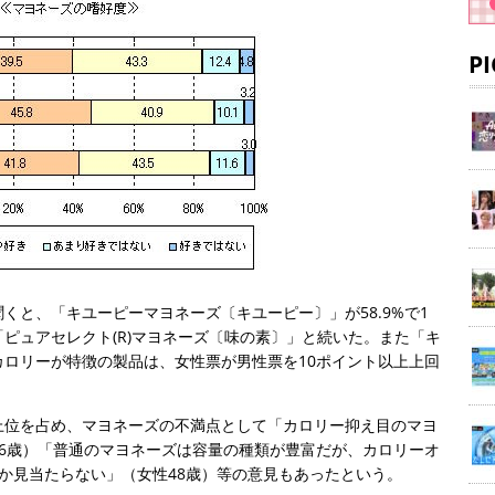
P
くと、「キユーピーマヨネーズ〔キユーピー〕」が58.9%で1
ピュアセレクト(R)マヨネーズ〔味の素〕」と続いた。また「キ
ロリーが特徴の製品は、女性票が男性票を10ポイント以上上回
上位を占め、マヨネーズの不満点として「カロリー抑え目のマヨ
6歳）「普通のマヨネーズは容量の種類が豊富だが、カロリーオ
か見当たらない」（女性48歳）等の意見もあったという。