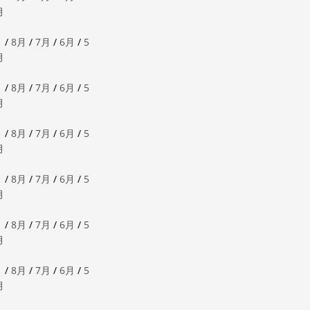
月
月
/
8月
/
7月
/
6月
/
5
月
月
/
8月
/
7月
/
6月
/
5
月
月
/
8月
/
7月
/
6月
/
5
月
月
/
8月
/
7月
/
6月
/
5
月
月
/
8月
/
7月
/
6月
/
5
月
月
/
8月
/
7月
/
6月
/
5
月