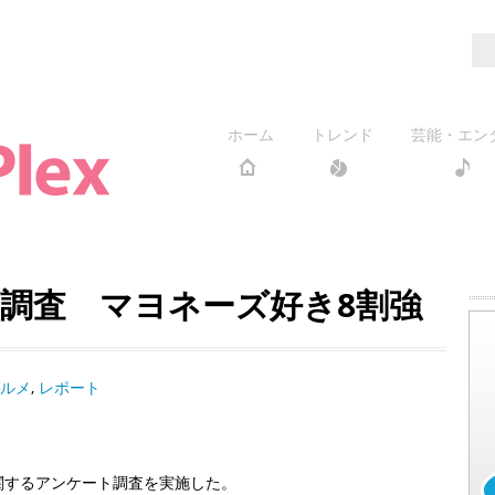
ホーム
トレンド
芸能・エン
調査 マヨネーズ好き8割強
ルメ
,
レポート
関するアンケート調査を実施した。