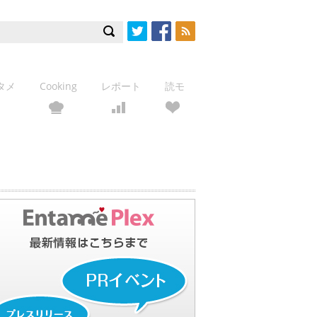
Twitter
Facebook
RSS
タメ
Cooking
レポート
読モ