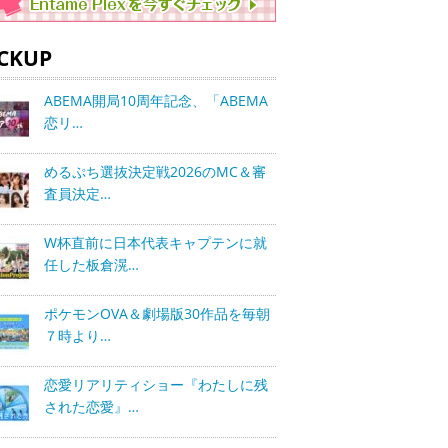
ICKUP
ABEMA開局10周年記念、「ABEMA
恋リ…
めるぷち選抜決定戦2026のMC＆審
査員決定…
W杯直前に日本代表キャプテンに就
任した板倉滉…
ポケモンOVA＆劇場版30作品を毎朝
７時より…
恋愛リアリティショー『わたしに残
された恋愛』…