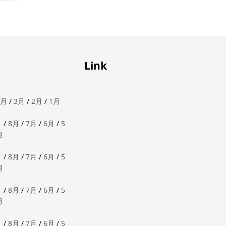
Link
4月
/
3月
/
2月
/
1月
月
/
8月
/
7月
/
6月
/
5
月
月
/
8月
/
7月
/
6月
/
5
月
月
/
8月
/
7月
/
6月
/
5
月
月
/
8月
/
7月
/
6月
/
5