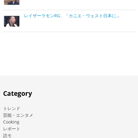
レイザーラモンRG、「カニエ・ウェスト日本に…
Category
トレンド
芸能・エンタメ
Cooking
レポート
読モ