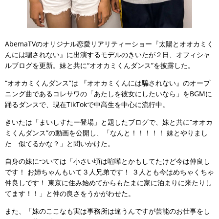
AbemaTVのオリジナル恋愛リアリティーショー『太陽とオオカミく
んには騙されない』に出演するモデルのきいたが２日、オフィシャ
ルブログを更新。妹と共に“オオカミくんダンス”を披露した。
“オオカミくんダンス”は 『オオカミくんには騙されない』のオープ
ニング曲であるコレサワの「あたしを彼女にしたいなら」をBGMに
踊るダンスで、現在TikTokで中高生を中心に流行中。
きいたは「まいしすたー登場」と題したブログで、妹と共に“オオカ
ミくんダンス”の動画を公開し、「なんと！！！！！ 妹とやりまし
た 似てるかな？」と問いかけた。
自身の妹については「小さい頃は喧嘩とかもしてたけど今は仲良し
です！ お姉ちゃんもいて３人兄弟です！ ３人とも今はめちゃくちゃ
仲良しです！ 東京に住み始めてからもたまに家に泊まりに来たりし
てます！！」と仲の良さをうかがわせた。
また、「妹のここなも実は事務所は違うんですが芸能のお仕事をし