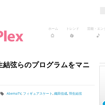
ホーム
トレンド
芸能・エン
生結弦らのプログラムをマニ
AbemaTV
,
フィギュアスケート
,
織田信成
,
羽生結弦