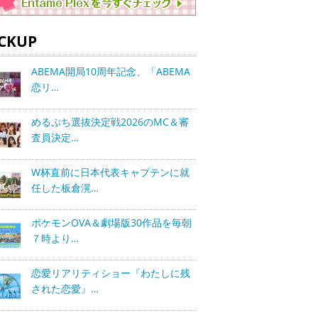
ICKUP
ABEMA開局10周年記念、「ABEMA
恋リ…
めるぷち選抜決定戦2026のMC＆審
査員決定…
W杯直前に日本代表キャプテンに就
任した板倉滉…
ポケモンOVA＆劇場版30作品を毎朝
７時より…
恋愛リアリティショー『わたしに残
された恋愛』…