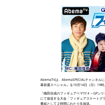
AbemaTVは、AbemaSPECIALチャン
幕前週スペシャル』を10月14日（日）19
『織田信成のフィギュアベマ!!!!４～GP
にて放送する大会「フィギュアスケートグラ
番組として２時間にわたり生放送。