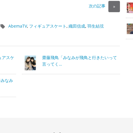
次の記事
»
AbemaTV
,
フィギュアスケート
,
織田信成
,
羽生結弦
ュアスケ
齋藤飛鳥「みなみが飛鳥と行きたいって
言ってく…
野みなみ