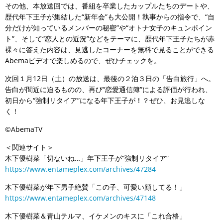
その他、本放送回では、番組を卒業したカップルたちのデートや、
歴代年下王子が集結した“新年会”も大公開！執事からの指令で、“自
分だけが知っているメンバーの秘密”や“オトナ女子のキュンポイン
ト”、そして“恋人との近況”などをテーマに、歴代年下王子たちが赤
裸々に答えた内容は、見逃したコーナーを無料で見ることができる
Abemaビデオで楽しめるので、ぜひチェックを。
次回１月12日（土）の放送は、最後の２泊３日の「告白旅行」へ。
告白が間近に迫るものの、再び“恋愛通信簿”による評価が行われ、
初日から“強制リタイア”になる年下王子が！？ぜひ、お見逃しな
く！
©AbemaTV
＜関連サイト＞
木下優樹菜「切ないね…」年下王子が“強制リタイア”
https://www.entameplex.com/archives/47284
木下優樹菜が年下男子絶賛「この子、可愛い顔してる！」
https://www.entameplex.com/archives/47148
木下優樹菜＆青山テルマ、イケメンのキスに「これ合格」