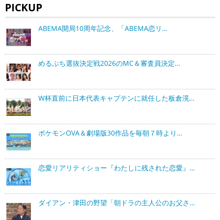
PICKUP
ABEMA開局10周年記念、「ABEMA恋リ…
めるぷち選抜決定戦2026のMC＆審査員決定…
W杯直前に日本代表キャプテンに就任した板倉滉…
ポケモンOVA＆劇場版30作品を毎朝７時より…
恋愛リアリティショー『わたしに残された恋愛』…
ダイアン・津田の野望「朝ドラの主人公のお父さ…