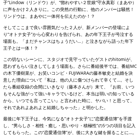
子”Lindow（リンドウ）が、“惚れやすい２世娘”守永真彩（まあや）
に声をかけ２人きりに。この突然の行動に、他のメンバーは騒然！
リンドウは、まあやに一体何を伝えたのか！？
そしてここまで良い雰囲気だった２人が、新メンバーの登場によ
り“オトナ女子”から心変わりを告げられ、あの年下王子が号泣する
場面も。「まだチャンスはちょうだい…」と泣きながら語った年下
王子とは一体！？
この切ないシーンに、スタジオで見守っていたゲストのhitomiが、
思わずもらい泣きしてしまう場面も。さらに番組後半では、番組MC
の木下優樹菜が、お笑いコンビ・FUJIWARAの藤本敏史と結婚を決
意した理由について「私は、他の人に傷つけられて辛くて…。そし
たら番組収録の合間にいきなり（藤本さんが）来て、『お前、いつ
もそんな強がって強いキャラでいるけど、本当は弱いの知っている
から、いつでも言ってこい』と言われた時に、ヤバい！と思って、
それであれよあれよと結婚しちゃった」と明かした。
最後に年下王子は、今気になる“オトナ女子”に“恋愛通信簿”を手渡
し、“男らしさ・相性・癒し・思いやり・積極性”の5つの項目を記入
してもらった。この“恋愛通信簿”が、後に大きな鍵を握ることに…。