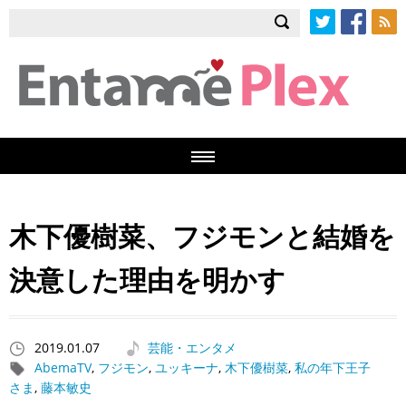
Twitter
Facebook
RSS
木下優樹菜、フジモンと結婚を
決意した理由を明かす
2019.01.07
芸能・エンタメ
AbemaTV
,
フジモン
,
ユッキーナ
,
木下優樹菜
,
私の年下王子
さま
,
藤本敏史