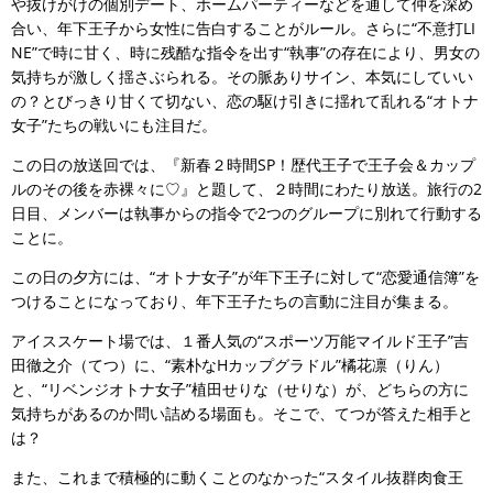
や抜けがけの個別デート、ホームパーティーなどを通して仲を深め
合い、年下王子から女性に告白することがルール。さらに“不意打LI
NE”で時に甘く、時に残酷な指令を出す“執事”の存在により、男女の
気持ちが激しく揺さぶられる。その脈ありサイン、本気にしていい
の？とびっきり甘くて切ない、恋の駆け引きに揺れて乱れる“オトナ
女子”たちの戦いにも注目だ。
この日の放送回では、『新春２時間SP！歴代王子で王子会＆カップ
ルのその後を赤裸々に♡』と題して、２時間にわたり放送。旅行の2
日目、メンバーは執事からの指令で2つのグループに別れて行動する
ことに。
この日の夕方には、“オトナ女子”が年下王子に対して“恋愛通信簿”を
つけることになっており、年下王子たちの言動に注目が集まる。
アイススケート場では、１番人気の“スポーツ万能マイルド王子”吉
田徹之介（てつ）に、“素朴なHカップグラドル”橘花凛（りん）
と、“リベンジオトナ女子”植田せりな（せりな）が、どちらの方に
気持ちがあるのか問い詰める場面も。そこで、てつが答えた相手と
は？
また、これまで積極的に動くことのなかった“スタイル抜群肉食王