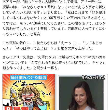
沢アリーが、“顔もキャラも大嘘先生”として登壇。アリー先生は、
授業の前に「みなさんが今１番気になっているであろう事から解決
していきたいと思います」と切り出し、「私はこれまで『顔を整形
しているんじゃないか？』と100万回くらい言われていると思うん
ですけど、もういい加減にしてください。この場を借りて、はっき
り言わせてもらいます！整形しています。芸能界に入ってすぐにや
っちゃいました」と発言。
この突然の告白に、生徒たちからは「えーっ！」、「してるじゃ
ん！」「やっぱやってたよね！？」と驚きの声が上がった。
さらにアリー先生は、“先輩にタメ口で噛みつくキャラ”や“おバカキ
ャラ”についても「全て売れるために作った“大嘘”でした。キャラも
顔も作ってました」と明かす一幕も。