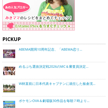
PICKUP
ABEMA開局10周年記念、「ABEMA恋リ…
めるぷち選抜決定戦2026のMC＆審査員決定…
W杯直前に日本代表キャプテンに就任した板倉滉…
ポケモンOVA＆劇場版30作品を毎朝７時より…