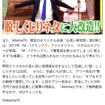
また「AbemaTV」限定のオリジナル企画『お笑い研究部』第2弾に
は、2017年『M－1グランプリ』ファイナリスト、マヂカルラブリ
ーが登場。『M－1グランプリ』で審査員を怒らせてしまった“炎上
ネタ”を披露し、どうすれば怒られなかったのかをみんなで考えてい
く。
野田クリスタルの見た目に清潔感を出すなどして完成した“脱・しく
じりネタ”は注目。 さらに、生徒たちが涙した、アリー先生の“整
形をしたいと思っている女性へのアドバイス”、さらに「ギブ＆ギブ
の精神で運営しています」と話すアリー先生が、貯金していた500
万円で会社を起業した衝撃の理由も、『Abemaビデオ』で無料配信
中なので、ぜひチェックを。
©AbemaTV