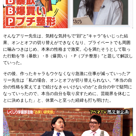
そんなアリー先生は、気軽な気持ちで“顔”と“キャラ”をいじった結
果、オンとオフの切り替えができなくなり、プライベートでも周囲
に噛みつきはじめ、本来の性格まで激変。心を満たそうとして取っ
た行動を“B（暴飲）・B（爆買い）・P（プチ整形）”と題して解説し
ていった。
その後、作ったキャラもウケなくなり急激に仕事が減っていったア
リー先生は「私の場合、オンとオフが切り替えられない。“本当の自
分の性格を変えてまで続けなきゃいけないのか”と自分の中で疑問に
なっていったので、本当の自分を取り戻すために、芸能界を休むこ
とに決めました」と、休業へと至った経緯も打ち明けた。