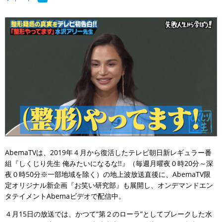
AbemaTVは、2019年４月から復活したテレビ朝日新レギュラー番
組『しくじり先生 俺みたいになるな!!』（毎週月曜夜０時20分～深
夜０時50分※一部地域を除く）の地上波放送直後に、AbemaTV限
定オリジナル新企画『お笑い研究部』も展開し、オンデマンドエン
タテイメントAbemaビデオで配信中。
４月15日の放送では、かつて“第２のローラ”としてブレークした水