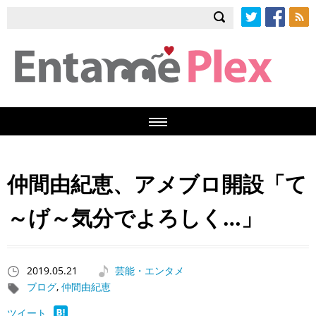
Twitter
Facebook
RSS
仲間由紀恵、アメブロ開設「て
～げ～気分でよろしく…」
2019.05.21
芸能・エンタメ
ブログ
,
仲間由紀恵
ツイート