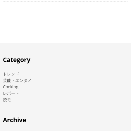
Category
トレンド
芸能・エンタメ
Cooking
レポート
読モ
Archive