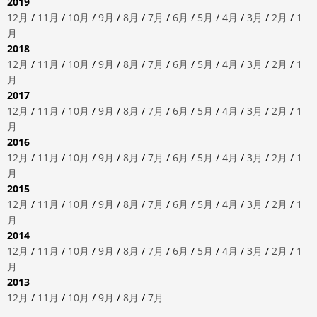
2019
12月
/
11月
/
10月
/
9月
/
8月
/
7月
/
6月
/
5月
/
4月
/
3月
/
2月
/
1
月
2018
12月
/
11月
/
10月
/
9月
/
8月
/
7月
/
6月
/
5月
/
4月
/
3月
/
2月
/
1
月
2017
12月
/
11月
/
10月
/
9月
/
8月
/
7月
/
6月
/
5月
/
4月
/
3月
/
2月
/
1
月
2016
12月
/
11月
/
10月
/
9月
/
8月
/
7月
/
6月
/
5月
/
4月
/
3月
/
2月
/
1
月
2015
12月
/
11月
/
10月
/
9月
/
8月
/
7月
/
6月
/
5月
/
4月
/
3月
/
2月
/
1
月
2014
12月
/
11月
/
10月
/
9月
/
8月
/
7月
/
6月
/
5月
/
4月
/
3月
/
2月
/
1
月
2013
12月
/
11月
/
10月
/
9月
/
8月
/
7月