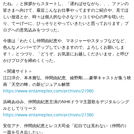
たね。」と挨拶からスタートし、「遅ればせながら、、、ファンの
皆さまへ向けて、最近こんなお仕事やってますのご紹介や、見てほ
しい放送とか、時々は個人的な小さなツッコミや心の声を呟いた
り、てーげーに、ひっそりとやっていきたいと思っております」ブ
ログへの意気込みをつづった。
今後は「わたくし仲間由紀恵や、マネジャーやスタッフなどなど、
色んなメンバーでアップしていきますので、よろしくお願いしま
す！」とつづり、「どうぞ、お気楽にお越しくださいませ」と呼び
かけブログを締めくくった。
＜関連サイト＞
江口洋介、本木雅弘、仲間由紀恵、綾野剛……豪華キャストが集う映
画「天空の蜂」の新ビジュアル解禁
https://www.entameplex.com/archives/21980
浜崎あゆみ、仲間由紀恵主演のNHKドラマ主題歌をデジタルシング
ルとしてリリース
https://www.entameplex.com/archives/21380
安住アナ、仲間由紀恵とレコ大司会「紅白では見れない（仲間の）
一面を引き出したい」