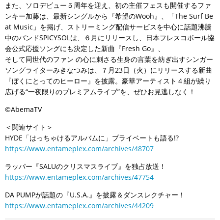
また、ソロデビュー５周年を迎え、初の主催フェスも開催するファ
ンキー加藤は、最新シングルから『希望のWooh』、「The Surf Be
at Music」を掲げ、ストリーミング配信サービスを中心に話題沸騰
中のバンドSPiCYSOLは、６月にリリースし、日本フレスコボール協
会公式応援ソングにも決定した新曲『Fresh Go』、
そして同世代のファン の心に刺さる生身の言葉を紡ぎ出すシンガー
ソングライターみきなつみは、７月23日（火）にリリースする新曲
『ぼくにとってのヒーロー』を披露。豪華アーティスト４組が繰り
広げる“一夜限りのプレミアムライブ”を、ぜひお見逃しなく！
©AbemaTV
＜関連サイト＞
HYDE「はっちゃけるアルバムに」プライベートも語る!?
https://www.entameplex.com/archives/48707
ラッパー『SALUのクリスマスライブ』を独占放送！
https://www.entameplex.com/archives/47754
DA PUMPが話題の『U.S.A.』を披露＆ダンスレクチャー！
https://www.entameplex.com/archives/44209