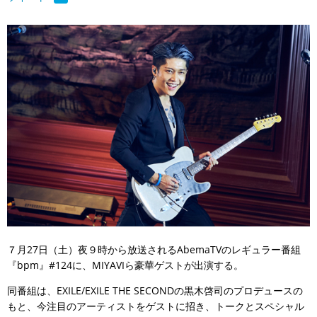
７月27日（土）夜９時から放送されるAbemaTVのレギュラー番組
『bpm』#124に、MIYAVIら豪華ゲストが出演する。
同番組は、EXILE/EXILE THE SECONDの黒木啓司のプロデュースの
もと、今注目のアーティストをゲストに招き、トークとスペシャル