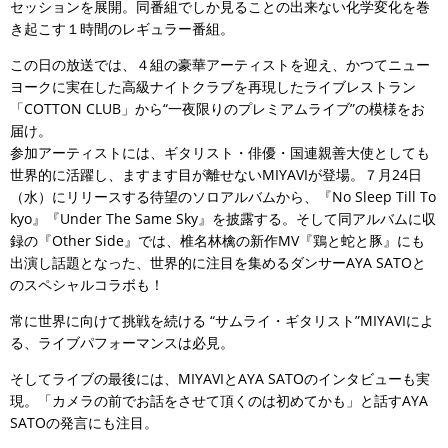
セッションを展開。同番組でしか見ることの出来ない化学変化を巻
き起こす１時間のレギュラー番組。
この日の放送では、４組の豪華アーティストを迎え、かつてニュー
ヨークに実在した高級ナイトクラブを再現したライブレストラン
「COTTON CLUB」から“一夜限りのプレミアムライブ”の模様をお
届け。
参加アーティストには、ギタリスト・俳優・国連親善大使としても
世界的に活躍し、ますます目が離せないMIYAVIが登場。７月24日
（水）にリリースする待望のソロアルバムから、『No Sleep Till To
kyo』『Under The Same Sky』を披露する。そして同アルバムに収
録の『Other Side』では、椎名林檎の新作MV『鶏と蛇と豚』にも
出演し話題となった、世界的に注目を集めるダンサーAYA SATOと
のスペシャルコラボも！
常に世界に向けて挑戦を続ける “サムライ・ギタリスト”MIYAVIによ
る、ライブパフォーマンスは必見。
そしてライブの最後には、MIYAVIとAYA SATOのインタビューも実
現。「カメラの前でお話をさせて頂くのは初めてかも」と話すAYA
SATOの発言にも注目。