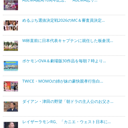
めるぷち選抜決定戦2026のMC＆審査員決定…
W杯直前に日本代表キャプテンに就任した板倉滉…
ポケモンOVA＆劇場版30作品を毎朝７時より…
TWICE・MOMOの姉が妹の豪快親孝行告白…
ダイアン・津田の野望「朝ドラの主人公のお父さ…
レイザーラモンRG、「カニエ・ウェスト日本に…