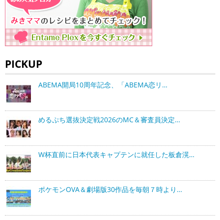
PICKUP
ABEMA開局10周年記念、「ABEMA恋リ…
めるぷち選抜決定戦2026のMC＆審査員決定…
W杯直前に日本代表キャプテンに就任した板倉滉…
ポケモンOVA＆劇場版30作品を毎朝７時より…