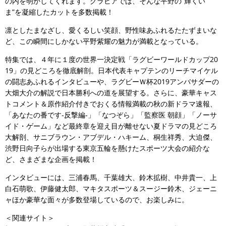
の内を明かしてくれます。グラビアでは、そんな平野の“輝くい
ま”を凝縮したカットを多数掲載！
凛としたまなざし、愛くるしい笑顔、野性味あふれるたたずまいな
ど、この瞬間にしかない平野紫耀の魅力が満載となっている。
特集では、４年に１度の世界一決定戦「ラグビーワールドカップ20
19」の見どころを徹底解剖。日本代表キャプテンのリーチマイケル
の闘志あふれるインタビューや、ラグビーＷ杯2019アンバサダーの
大畑大介の解説で日本勝利への道を展望する。さらに、豪華キャス
トコメント＆原作紹介付きでおくる情報満載の秋の新ドラマ速報、
「あなたの番です‐反撃編‐」「なつぞら」「監察医 朝顔」「ノーサ
イド・ゲーム」など最終章を迎え目が離せない夏ドラマの見どころ
大解剖、サニブラウン・アブデル・ハキーム、桐生祥秀、大迫傑、
渋野日向子らが出場する東京五輪を懸けたスポーツ大会の紹介な
ど、さまざまな企画を掲載！
インタビューには、三浦春馬、千葉雄大、鈴木拡樹、中井貴一、上
白石萌歌、伊藤健太郎、マキタスポーツ＆スージー鈴木、ジェーニ
ャほか豪華な面々が多数登場しているので、お楽しみに。
＜関連サイト＞