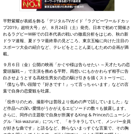
平野紫耀が表紙を飾る「デジタルTVガイド『ラグビーワールドカッ
プ2019』超特大号」が、８月24日（土）発売。日本で初めて開催さ
れるラグビーW杯での日本代表の戦いの徹底分析をはじめ、秋の新
ドラマ速報、夏ドラマ最終章の見どころ、東京五輪に向けた注目の
スポーツ大会の紹介など、テレビをとことん楽しむための企画が満
載。
９月６日（金）公開の映画「かぐや様は告らせたい ～天才たちの恋
愛頭脳戦～」で主演を務める平野。両想いにもかかわらず相手に告
白させようとする高校生男女の恋の駆け引きを描くストーリーに、
「僕なら早い段階で『好きです！』って言っちゃいます」などの言
葉で自身の恋愛観を吐露。
「役作りのため、撮影中は普段より低めの声で話していました」な
ど作品への深い愛情がうかがえるエピソードの数々も披露します。
さらに、同作の主題歌で自身が所属するKing & Princeのニューシン
グル「koi-wazurai」について、「キラキラしていて、メンバー全員
が好きな曲です」と語るなど、飾らないまっすぐな言葉で、その胸