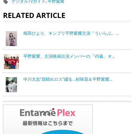
デジタルTVガイド
,
平野紫耀
RELATED ARTICLE
桜田ひより、キンプリ平野紫耀主演『ういらぶ。…
平野紫耀、主演映画出演メンバーの「VS嵐」オ…
中川大志“花晴れロス”綴る…杉咲花＆平野紫耀…