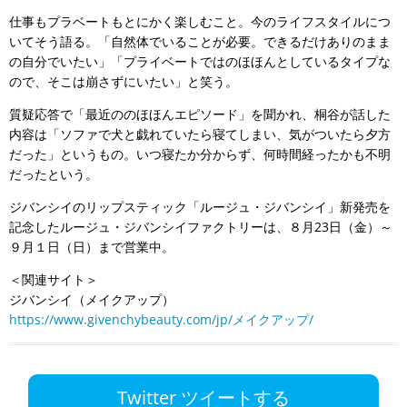
仕事もプラベートもとにかく楽しむこと。今のライフスタイルにつ
いてそう語る。「自然体でいることが必要。できるだけありのまま
の自分でいたい」「プライベートではのほほんとしているタイプな
ので、そこは崩さずにいたい」と笑う。
質疑応答で「最近ののほほんエピソード」を聞かれ、桐谷が話した
内容は「ソファで犬と戯れていたら寝てしまい、気がついたら夕方
だった」というもの。いつ寝たか分からず、何時間経ったかも不明
だったという。
ジバンシイのリップスティック「ルージュ・ジバンシイ」新発売を
記念したルージュ・ジバンシイファクトリーは、８月23日（金）～
９月１日（日）まで営業中。
＜関連サイト＞
ジバンシイ（メイクアップ）
https://www.givenchybeauty.com/jp/メイクアップ/
Twitter ツイートする