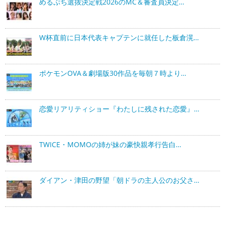
めるぷち選抜決定戦2026のMC＆審査員決定…
W杯直前に日本代表キャプテンに就任した板倉滉…
ポケモンOVA＆劇場版30作品を毎朝７時より…
恋愛リアリティショー『わたしに残された恋愛』…
TWICE・MOMOの姉が妹の豪快親孝行告白…
ダイアン・津田の野望「朝ドラの主人公のお父さ…