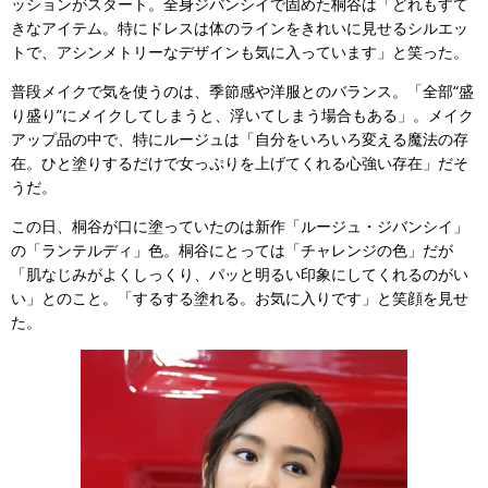
ッションがスタート。全身ジバンシイで固めた桐谷は「どれもすて
きなアイテム。特にドレスは体のラインをきれいに見せるシルエッ
トで、アシンメトリーなデザインも気に入っています」と笑った。
普段メイクで気を使うのは、季節感や洋服とのバランス。「全部“盛
り盛り”にメイクしてしまうと、浮いてしまう場合もある」。メイク
アップ品の中で、特にルージュは「自分をいろいろ変える魔法の存
在。ひと塗りするだけで女っぷりを上げてくれる心強い存在」だそ
うだ。
この日、桐谷が口に塗っていたのは新作「ルージュ・ジバンシイ」
の「ランテルディ」色。桐谷にとっては「チャレンジの色」だが
「肌なじみがよくしっくり、パッと明るい印象にしてくれるのがい
い」とのこと。「するする塗れる。お気に入りです」と笑顔を見せ
た。