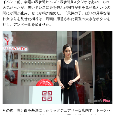
イベント前、会場の表参道ヒルズ・表参道Rスタジオはあいにくの
天気だったが、黒いドレスに身を包んだ桐谷が姿を見せるといつの
間にか雨が止み、セミが鳴き始めた。「天気の子」ばりの見事な晴
れ女ぶりを見せた桐谷は、店頭に用意された装置の大きなボタンを
押し、アンベールを済ませた。
その後、赤と白を基調にしたラッグジュアリーな店内で、トークセ