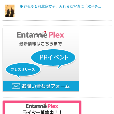
桐谷美玲＆河北麻友子、みれまゆ写真に「双子み…