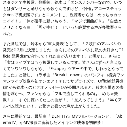
スタジオで生披露。歌唱後、鈴木は「ダンスナンバーなので、いつ
もはダンサーと踊りながら歌うんですけど、今回はアコースティッ
クVer.で初披露です」とコメントし、視聴者からは「めっちゃカッ
コイイ！」「体が勝手に動いちゃう」「マジで新曲好き」「自然と
ノリたくなる曲」「耳が幸せ！」といった絶賛する声が多数寄せら
れた。
また番組では、鈴木から“重大発表”として、「２枚目のアルバムの
発売が12月に決定しました！さらにそのアルバムに私の大好きなOf
ficial髭男dismが作ってくれた曲が入ります！」と明かし、さらに
「実はライブではもう披露しているんです。皆さんにずっと言えな
くてソワソワしながら、『Escape』ツアーの中で、しれっとやって
ました」と話し、コラボ曲『Break it down』のパシフィコ横浜ワン
マンライブ映像を初オンエア！そしてサプライズで、Official髭男di
smから鈴木へのビデオメッセージが公開されると、鈴木も驚きの表
情を浮かべ、ファンからも「フルで流してくれるのは、めちゃ贅
沢！」「すでに聴いてたこの曲が！」「見入ってしまう」「早くア
ルバム聴きたい！」と驚きと喜びの声が上がりました。
さらに番組では、最新曲『IDENTITY』MVフルバージョンと、「Ab
emaTV」がMV撮影に密着したメイキング映像を初解禁！