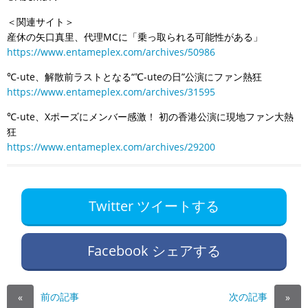
＜関連サイト＞
産休の矢口真里、代理MCに「乗っ取られる可能性がある」
https://www.entameplex.com/archives/50986
℃-ute、解散前ラストとなる“℃-uteの日”公演にファン熱狂
https://www.entameplex.com/archives/31595
℃-ute、Xポーズにメンバー感激！ 初の香港公演に現地ファン大熱
狂
https://www.entameplex.com/archives/29200
Twitter ツイートする
Facebook シェアする
前の記事
次の記事
«
»