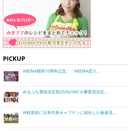
PICKUP
ABEMA開局10周年記念、「ABEMA恋リ…
めるぷち選抜決定戦2026のMC＆審査員決定…
W杯直前に日本代表キャプテンに就任した板倉滉…