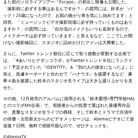
また初のソロライブツアー『Escape』の初出し映像も公開した。
「撮影前に必ずする事はあるんですか？」の質問には、鈴木が「パ
ック！25歳になったので、お肌の曲がり角を気にし始めてます」と
回答。「ミュージックビデオ撮影現場に必ず持っていくものはあり
ますか？」の質問には、「自分流のメイクもいつも追加するので、
メイクポーチは必ず持っていきます」と答えるなど、ここでしか聞
けない撮影秘話に、スタジオに詰めかけたファンは大興奮した。
さらに、Twitter トレンド順位に応じて歌う曲数が変動する企画で
は、「#あいりヒゲダンコラボ」がTwitterトレンド８位にランクイ
ン！予定されていた『IDENTITY』＆『別の人の彼女になったよ』に
加え、急遽キーボードと合わせて『ハナウタ』を披露するなど、豪
華４曲を披露した鈴木のスタジオ生ライブは大きな盛り上がりを見
せた。
その他、12月発売のアルバムに採用される「鈴木愛理×専門学校HAL
とのコラボMV企画」で、視聴者からの投票で選ばれた最優秀作品
や、貴重なスタジオ生ライブの模様、そして鈴木とドラマで共演中
の俳優・古田新太からのビデオメッセージは、Abemaビデオにて放
送後７日間、無料で視聴可能なので、ぜひチェックを。
©AbemaTV