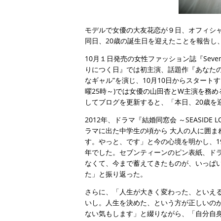
モデルで女優の大友花恋が９日、オフィシ
同日、20歳の誕生日を迎えたことを報告し
10月１日発売の女性ファッション誌『Seve
りにつく日』では初主演、話題作『あなた
なギャル”を演じ、10月10日からスタート
曜25時～)では女優の山田杏とW主演を務
してブログを更新すると、「本日、20歳を
2012年、ドラマ『結婚同窓会 ～SEASI
ラマに出た中学生の頃から 大人の人に囲ま
す。やっと、です」と今の心境を明かし、1
年でした。セブンティーンのピン表紙、ド
なくて、今まで蓄えてきたものが、いっぱい
た」と振り返った。
さらに、「人生が大きく変わった、といえ
いし。人生を決めた、という方が正しいのか
ない気もします」と綴りながら、「自分自