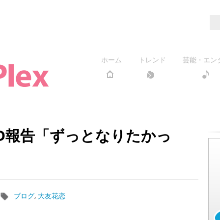
ホーム
トレンド
芸能・エン
BD報告「ずっとなりたかっ
ブログ
,
大友花恋