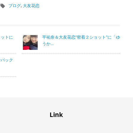
ブログ
,
大友花恋
ョットに
平祐奈＆大友花恋“密着２ショット”に「ゆ
うか…
でバック
Link