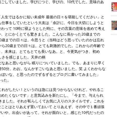
ごしていました。学びにつぐ、学びの、10代でした。意味のあ
人生ではるかに短い未成年 最後の日々を堪能してください」と
も仕事をしていたという大友は「余計に、今日を大切にしようと
わって 10時に寝ようとした時に、その言葉の意味を改めて考え
、とにかくとても驚きました。こんなに長かった20歳までの
0歳までの日々は、今思うと（当時はどう思っていたのかは忘れ
から20歳までの日々は、とても刺激的でした。これからの年齢で
う、未来は、とてもとても長いなあ。と、今更気がつき、初め
しさを感じました。天井の柄
だなあと思いながら 眠りについていました。でも、あまりに早く
時50分。わお、なんかすごいなあと思いました。笑 よくわからな
っぽいな、と思ったのでずるずるとブログに書いてみました」
綴った。
これがしたい！というのは急には見つからないけれど、やれるこ
狭めたくないです」と意気込みを新たにし、「今まで、与えられ
きました。それが私らしくてお気に入りのスタイルです。これを
ことはとりあえず置いておいて とりあえず、その中で１番頑張
いや、出会いがあって、それが面白いと、感じた10代だったの