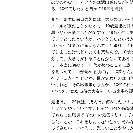
のなのかなー、というのは沢山感じながら過
る、10代でした」と自身の10代を総括。
また、誕生日前日の朝には、大友の父から「
メールが来たことを明かし、19歳最後の日
思いながら過ごしたのですが、撮影が早く終
てゾッとしたというか、ハッとしたというか
日々が、はるかに短いなんて」と綴り、「1
てしまったけれど）とても楽ちんで、10歳
分けて、大きく変わることは少ないであろ
て、本当に初めて、10代が終わることに寂
を見つめて、目が覚める頃には、20歳なん
ベッドに入ったせいか、目が覚めたのは11
いけれど、その出来事がなんか、10代の私
と“ハタチ”になる前の大友らしい出来事を
最後は、「20代は、成人は、何がしたい！
とは全てやりたいです。自分で自分の幅を
てもらった環境で その中の最善を尽くして
したいとか、これをしたくないとか、そんな
ってみたい。その先に、楽しいことややりが