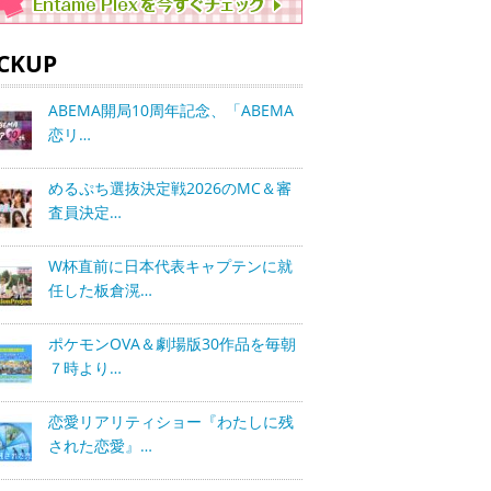
ICKUP
ABEMA開局10周年記念、「ABEMA
恋リ…
めるぷち選抜決定戦2026のMC＆審
査員決定…
W杯直前に日本代表キャプテンに就
任した板倉滉…
ポケモンOVA＆劇場版30作品を毎朝
７時より…
恋愛リアリティショー『わたしに残
された恋愛』…