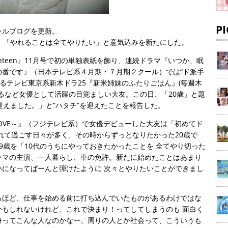
P
ャルブログを更新。
、「やれることは全てやりたい」と意気込みを新たにした。
nteen』11月号で初の単独表紙を飾り、連続ドラマ『いつか、眠
の番です』（日本テレビ系４月期・７月期２クール）では“ド派手
するテレビ東京系新木ドラ25『新米姉妹のふたりごはん』(毎週木
めるなど女優として活躍の目覚ましい大友。この日、「20歳」と題
迎えました。」と“ハタチ”を迎えたことを報告した。
DE LOVE～』（フジテレビ系）で女優デビューした大友は「初めてド
れて過ごす日々が多く、その時からずっとなりたかった20歳で
9歳を「10代のうちにやっておきたかったことを 全てやり切った
ラマの主演、一人暮らし、車の免許。新たに始めたことはあまり
になってぱーんと弾けたように 次々とやりたいことができまし
るほど、仕事を始める前に打ち込んでいたものがあるわけではな
もしれないけれど、これで決まり！ってしてしまうのも 面白く
身ってこんな人なのかなー、周りの人とか社会って、こういうも