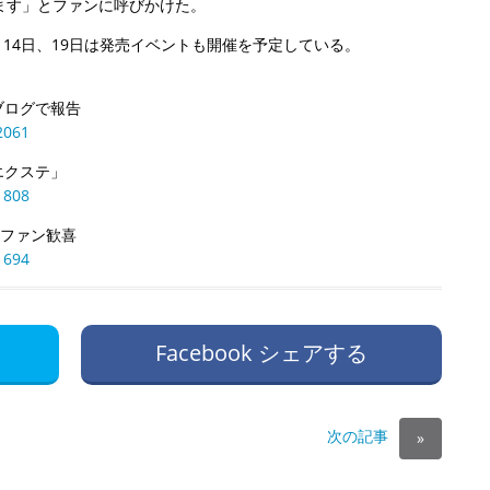
ます」とファンに呼びかけた。
日。14日、19日は発売イベントも開催を予定している。
をブログで報告
2061
エクステ」
1808
にファン歓喜
1694
Facebook シェアする
次の記事
»