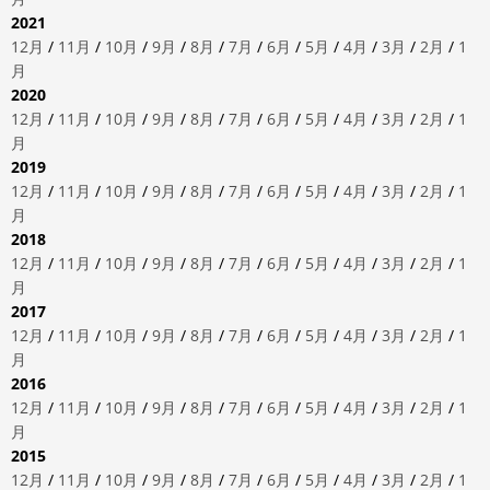
2021
12月
/
11月
/
10月
/
9月
/
8月
/
7月
/
6月
/
5月
/
4月
/
3月
/
2月
/
1
月
2020
12月
/
11月
/
10月
/
9月
/
8月
/
7月
/
6月
/
5月
/
4月
/
3月
/
2月
/
1
月
2019
12月
/
11月
/
10月
/
9月
/
8月
/
7月
/
6月
/
5月
/
4月
/
3月
/
2月
/
1
月
2018
12月
/
11月
/
10月
/
9月
/
8月
/
7月
/
6月
/
5月
/
4月
/
3月
/
2月
/
1
月
2017
12月
/
11月
/
10月
/
9月
/
8月
/
7月
/
6月
/
5月
/
4月
/
3月
/
2月
/
1
月
2016
12月
/
11月
/
10月
/
9月
/
8月
/
7月
/
6月
/
5月
/
4月
/
3月
/
2月
/
1
月
2015
12月
/
11月
/
10月
/
9月
/
8月
/
7月
/
6月
/
5月
/
4月
/
3月
/
2月
/
1