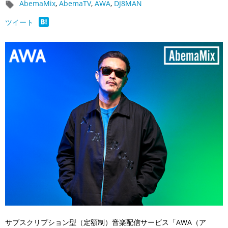
AbemaMix
,
AbemaTV
,
AWA
,
DJ8MAN
ツイート
サブスクリプション型（定額制）音楽配信サービス「AWA（ア