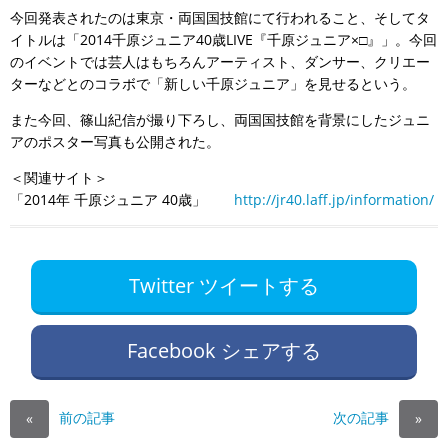
今回発表されたのは東京・両国国技館にて行われること、そしてタ
イトルは「2014千原ジュニア40歳LIVE『千原ジュニア×□』」。今回
のイベントでは芸人はもちろんアーティスト、ダンサー、クリエー
ターなどとのコラボで「新しい千原ジュニア」を見せるという。
また今回、篠山紀信が撮り下ろし、両国国技館を背景にしたジュニ
アのポスター写真も公開された。
＜関連サイト＞
「2014年 千原ジュニア 40歳」
http://jr40.laff.jp/information/
Twitter ツイートする
Facebook シェアする
前の記事
次の記事
«
»