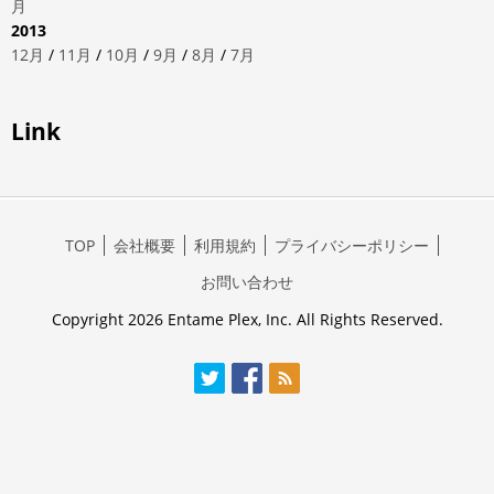
月
2013
12月
/
11月
/
10月
/
9月
/
8月
/
7月
Link
TOP
会社概要
利用規約
プライバシーポリシー
お問い合わせ
Copyright 2026 Entame Plex, Inc. All Rights Reserved.
Twitter
Facebook
RSS