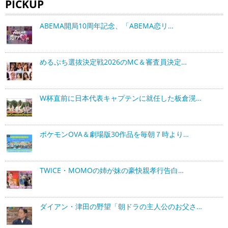
PICKUP
ABEMA開局10周年記念、「ABEMA恋リ…
めるぷち選抜決定戦2026のMC＆審査員決定…
W杯直前に日本代表キャプテンに就任した板倉滉…
ポケモンOVA＆劇場版30作品を毎朝７時より…
TWICE・MOMOの姉が妹の豪快親孝行告白…
ダイアン・津田の野望「朝ドラの主人公のお父さ…