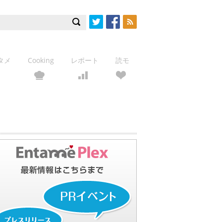
Twitter
Facebook
RSS
タメ
Cooking
レポート
読モ