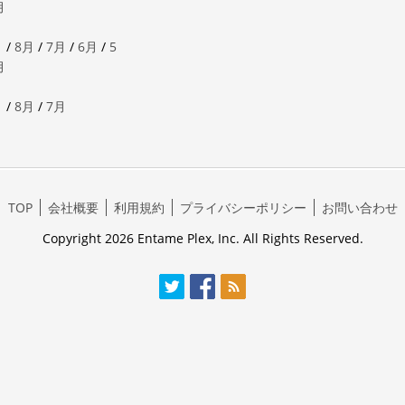
月
月
/
8月
/
7月
/
6月
/
5
月
月
/
8月
/
7月
TOP
会社概要
利用規約
プライバシーポリシー
お問い合わせ
Copyright 2026 Entame Plex, Inc. All Rights Reserved.
Twitter
Facebook
RSS