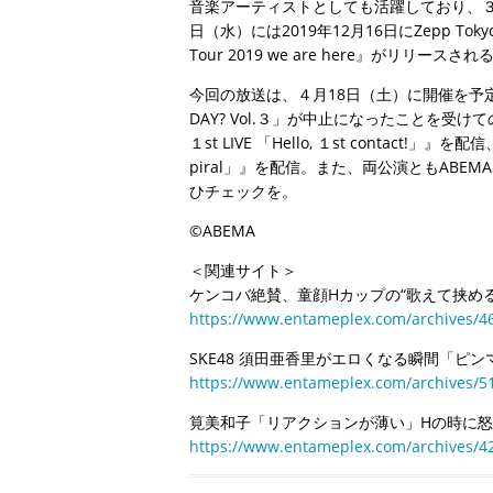
音楽アーティストとしても活躍しており、３月
日（水）には2019年12月16日にZepp To
Tour 2019 we are here』がリリースされ
今回の放送は、４月18日（土）に開催を予定してい
DAY? Vol.３」が中止になったことを受けて
１st LIVE 「Hello, １st contact!」』
piral」』を配信。また、両公演ともAB
ひチェックを。
©ABEMA
＜関連サイト＞
ケンコバ絶賛、童顔Hカップの“歌えて挟め
https://www.entameplex.com/archives/4
SKE48 須田亜香里がエロくなる瞬間「ピン
https://www.entameplex.com/archives/5
筧美和子「リアクションが薄い」Hの時に
https://www.entameplex.com/archives/4