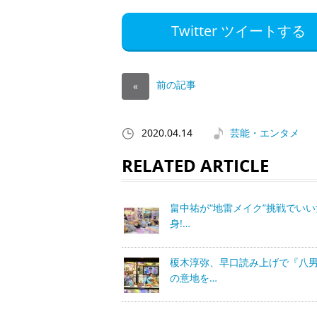
Twitter ツイートする
前の記事
«
2020.04.14
芸能・エンタメ
RELATED ARTICLE
畠中祐が“地雷メイク”挑戦でい
身!…
榎木淳弥、早口読み上げで『八
の意地を…