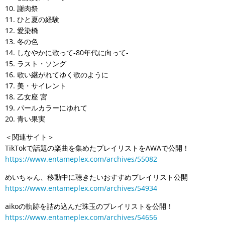
10. 謝肉祭
11. ひと夏の経験
12. 愛染橋
13. 冬の色
14. しなやかに歌って-80年代に向って-
15. ラスト・ソング
16. 歌い継がれてゆく歌のように
17. 美・サイレント
18. 乙女座 宮
19. パールカラーにゆれて
20. 青い果実
＜関連サイト＞
TikTokで話題の楽曲を集めたプレイリストをAWAで公開！
https://www.entameplex.com/archives/55082
めいちゃん、移動中に聴きたいおすすめプレイリスト公開
https://www.entameplex.com/archives/54934
aikoの軌跡を詰め込んだ珠玉のプレイリストを公開！
https://www.entameplex.com/archives/54656