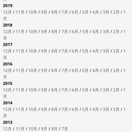
2019
12月
/
11月
/
10月
/
9月
/
8月
/
7月
/
6月
/
5月
/
4月
/
3月
/
2月
/
1
月
2018
12月
/
11月
/
10月
/
9月
/
8月
/
7月
/
6月
/
5月
/
4月
/
3月
/
2月
/
1
月
2017
12月
/
11月
/
10月
/
9月
/
8月
/
7月
/
6月
/
5月
/
4月
/
3月
/
2月
/
1
月
2016
12月
/
11月
/
10月
/
9月
/
8月
/
7月
/
6月
/
5月
/
4月
/
3月
/
2月
/
1
月
2015
12月
/
11月
/
10月
/
9月
/
8月
/
7月
/
6月
/
5月
/
4月
/
3月
/
2月
/
1
月
2014
12月
/
11月
/
10月
/
9月
/
8月
/
7月
/
6月
/
5月
/
4月
/
3月
/
2月
/
1
月
2013
12月
/
11月
/
10月
/
9月
/
8月
/
7月