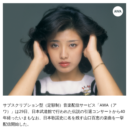
サブスクリプション型（定額制）音楽配信サービス「AWA（ア
ワ）」は29日、日本武道館で行われた伝説の引退コンサートから40
年経ったいまもなお、日本歌謡史に名を残す山口百恵の楽曲を一挙
配信開始した。