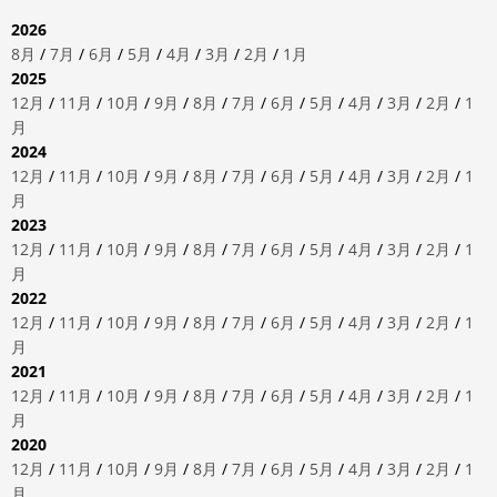
2026
8月
/
7月
/
6月
/
5月
/
4月
/
3月
/
2月
/
1月
2025
12月
/
11月
/
10月
/
9月
/
8月
/
7月
/
6月
/
5月
/
4月
/
3月
/
2月
/
1
月
2024
12月
/
11月
/
10月
/
9月
/
8月
/
7月
/
6月
/
5月
/
4月
/
3月
/
2月
/
1
月
2023
12月
/
11月
/
10月
/
9月
/
8月
/
7月
/
6月
/
5月
/
4月
/
3月
/
2月
/
1
月
2022
12月
/
11月
/
10月
/
9月
/
8月
/
7月
/
6月
/
5月
/
4月
/
3月
/
2月
/
1
月
2021
12月
/
11月
/
10月
/
9月
/
8月
/
7月
/
6月
/
5月
/
4月
/
3月
/
2月
/
1
月
2020
12月
/
11月
/
10月
/
9月
/
8月
/
7月
/
6月
/
5月
/
4月
/
3月
/
2月
/
1
月