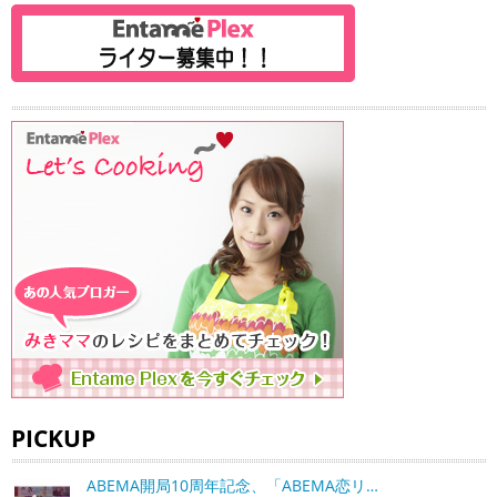
PICKUP
ABEMA開局10周年記念、「ABEMA恋リ…