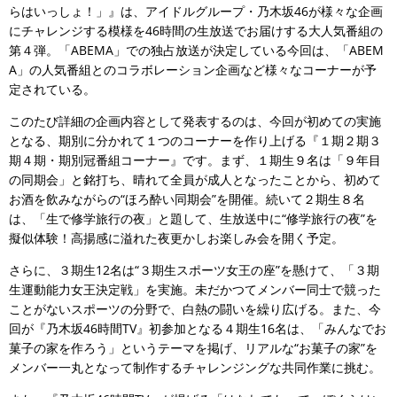
らはいっしょ！」』は、アイドルグループ・乃木坂46が様々な企画
にチャレンジする模様を46時間の生放送でお届けする大人気番組の
第４弾。「ABEMA」での独占放送が決定している今回は、「ABEM
A」の人気番組とのコラボレーション企画など様々なコーナーが予
定されている。
このたび詳細の企画内容として発表するのは、今回が初めての実施
となる、期別に分かれて１つのコーナーを作り上げる『１期２期３
期４期・期別冠番組コーナー』です。まず、１期生９名は「９年目
の同期会」と銘打ち、晴れて全員が成人となったことから、初めて
お酒を飲みながらの“ほろ酔い同期会”を開催。続いて２期生８名
は、「生で修学旅行の夜」と題して、生放送中に“修学旅行の夜”を
擬似体験！高揚感に溢れた夜更かしお楽しみ会を開く予定。
さらに、３期生12名は“３期生スポーツ女王の座”を懸けて、「３期
生運動能力女王決定戦」を実施。未だかつてメンバー同士で競った
ことがないスポーツの分野で、白熱の闘いを繰り広げる。また、今
回が『乃木坂46時間TV』初参加となる４期生16名は、「みんなでお
菓子の家を作ろう」というテーマを掲げ、リアルな“お菓子の家”を
メンバー一丸となって制作するチャレンジングな共同作業に挑む。