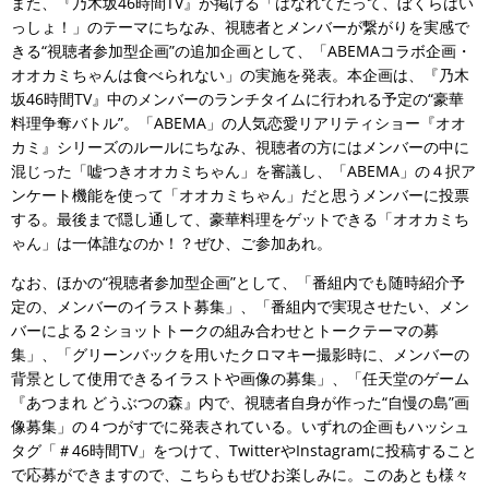
また、『乃木坂46時間TV』が掲げる「はなれてたって、ぼくらはい
っしょ！」のテーマにちなみ、視聴者とメンバーが繋がりを実感で
きる“視聴者参加型企画”の追加企画として、「ABEMAコラボ企画・
オオカミちゃんは食べられない」の実施を発表。本企画は、『乃木
坂46時間TV』中のメンバーのランチタイムに行われる予定の“豪華
料理争奪バトル”。「ABEMA」の人気恋愛リアリティショー『オオ
カミ』シリーズのルールにちなみ、視聴者の方にはメンバーの中に
混じった「嘘つきオオカミちゃん」を審議し、「ABEMA」の４択ア
ンケート機能を使って「オオカミちゃん」だと思うメンバーに投票
する。最後まで隠し通して、豪華料理をゲットできる「オオカミち
ゃん」は一体誰なのか！？ぜひ、ご参加あれ。
なお、ほかの“視聴者参加型企画”として、「番組内でも随時紹介予
定の、メンバーのイラスト募集」、「番組内で実現させたい、メン
バーによる２ショットトークの組み合わせとトークテーマの募
集」、「グリーンバックを用いたクロマキー撮影時に、メンバーの
背景として使用できるイラストや画像の募集」、「任天堂のゲーム
『あつまれ どうぶつの森』内で、視聴者自身が作った“自慢の島”画
像募集」の４つがすでに発表されている。いずれの企画もハッシュ
タグ「＃46時間TV」をつけて、TwitterやInstagramに投稿すること
で応募ができますので、こちらもぜひお楽しみに。このあとも様々