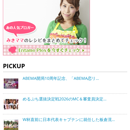
PICKUP
ABEMA開局10周年記念、「ABEMA恋リ…
めるぷち選抜決定戦2026のMC＆審査員決定…
W杯直前に日本代表キャプテンに就任した板倉滉…