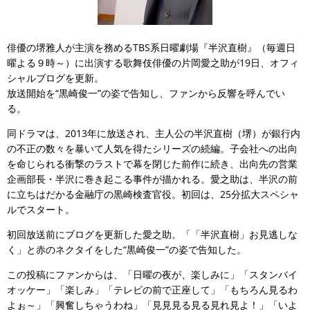
俳優の堺雅人が主演を務めるTBS系日曜劇場『半沢直樹』（毎週日
曜よる９時～）に出演する歌舞伎俳優の片岡愛之助が19日、オフィ
シャルブログを更新。
放送開始を“黒崎俊一”の姿で告知し、ファンから反響を呼んでい
る。
同ドラマは、2013年に放送され、主人公の半沢直樹（堺）が銀行内
の不正の数々を暴いて人気を得たシリーズの続編。子会社への出向
を命じられる衝撃のラストで幕を閉じた前作に続き、出向先の営業
企画部長・半沢に巻き起こる事件が描かれる。愛之助は、半沢の前
に立ちはだかる金融庁の黒崎検査官役。初回は、25分拡大スペシャ
ルでスタート。
初回放送前にブログを更新した愛之助。「「半沢直樹」お見逃しな
く」と赤のネクタイをした“黒崎俊一”の姿で告知した。
この投稿にファンからは、「日曜の夜が、楽しみに」「スタンバイ
オッケー」「楽しみ」「テレビの前で正座して」「もちろん見るわ
よぉ～」「興奮しちゃうわね」「見見見る見る見れ見よ！」「いよ