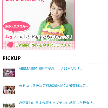
PICKUP
ABEMA開局10周年記念、「ABEMA恋リ…
めるぷち選抜決定戦2026のMC＆審査員決定…
W杯直前に日本代表キャプテンに就任した板倉滉…