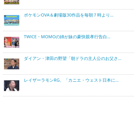
ポケモンOVA＆劇場版30作品を毎朝７時より…
TWICE・MOMOの姉が妹の豪快親孝行告白…
ダイアン・津田の野望「朝ドラの主人公のお父さ…
レイザーラモンRG、「カニエ・ウェスト日本に…