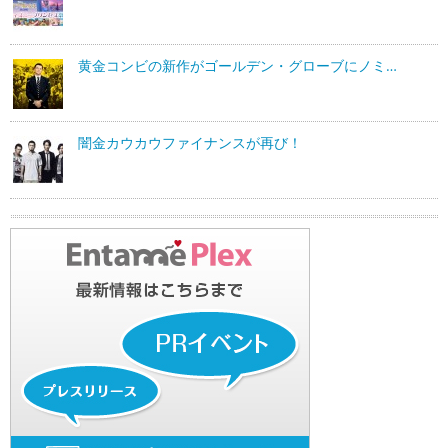
黄金コンビの新作がゴールデン・グローブにノミ…
闇金カウカウファイナンスが再び！