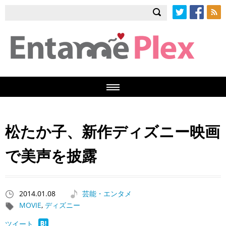
Twitter
Facebook
RSS
松たか子、新作ディズニー映画
で美声を披露
2014.01.08
芸能・エンタメ
MOVIE
,
ディズニー
ツイート