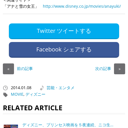
「アナと雪の女王」
http://www.disney.co.jp/movies/anayuki/
Twitter ツイートする
Facebook シェアする
前の記事
次の記事
«
»
2014.01.08
芸能・エンタメ
MOVIE
,
ディズニー
RELATED ARTICLE
ディズニー、プリンセス映画を５夜連続、ニコ生…