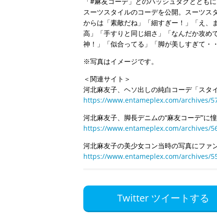
「#麻友コーデ」とのハッシュタグととも
スーツスタイルのコーデを公開。スーツス
からは「素敵だね」「細すぎー！」「え、
高」「手すりと同じ細さ」「なんだか攻め
神！」「似合ってる」「脚が美しすぎて・
※写真はイメージです。
＜関連サイト＞
河北麻友子、ヘソ出しの純白コーデ「スタ
https://www.entameplex.com/archives/5
河北麻友子、脚長デニムの“麻友コーデ”に
https://www.entameplex.com/archives/5
河北麻友子の美少女コン当時の写真にファ
https://www.entameplex.com/archives/5
Twitter ツイートする