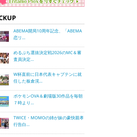
ICKUP
ABEMA開局10周年記念、「ABEMA
恋リ…
めるぷち選抜決定戦2026のMC＆審
査員決定…
W杯直前に日本代表キャプテンに就
任した板倉滉…
ポケモンOVA＆劇場版30作品を毎朝
７時より…
TWICE・MOMOの姉が妹の豪快親孝
行告白…