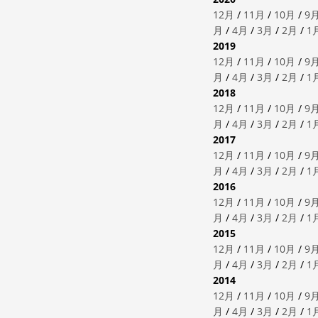
12月
/
11月
/
10月
/
9
月
/
4月
/
3月
/
2月
/
1
2019
12月
/
11月
/
10月
/
9
月
/
4月
/
3月
/
2月
/
1
2018
12月
/
11月
/
10月
/
9
月
/
4月
/
3月
/
2月
/
1
2017
12月
/
11月
/
10月
/
9
月
/
4月
/
3月
/
2月
/
1
2016
12月
/
11月
/
10月
/
9
月
/
4月
/
3月
/
2月
/
1
2015
12月
/
11月
/
10月
/
9
月
/
4月
/
3月
/
2月
/
1
2014
12月
/
11月
/
10月
/
9
月
/
4月
/
3月
/
2月
/
1