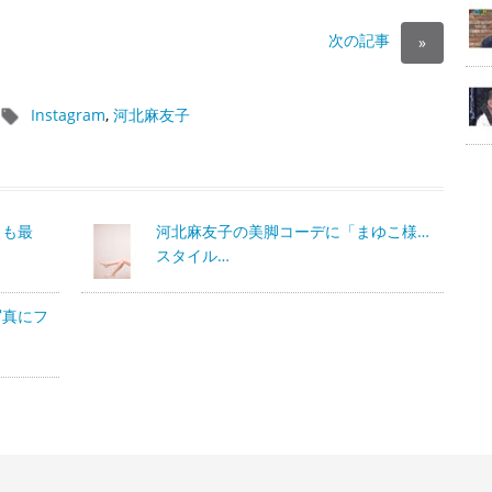
次の記事
»
Instagram
,
河北麻友子
もも最
河北麻友子の美脚コーデに「まゆこ様…
スタイル…
写真にフ