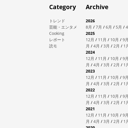
Category
Archive
トレンド
2026
芸能・エンタメ
8月
/
7月
/
6月
/
5月
/
Cooking
2025
レポート
12月
/
11月
/
10月
/
9
読モ
月
/
4月
/
3月
/
2月
/
1
2024
12月
/
11月
/
10月
/
9
月
/
4月
/
3月
/
2月
/
1
2023
12月
/
11月
/
10月
/
9
月
/
4月
/
3月
/
2月
/
1
2022
12月
/
11月
/
10月
/
9
月
/
4月
/
3月
/
2月
/
1
2021
12月
/
11月
/
10月
/
9
月
/
4月
/
3月
/
2月
/
1
2020