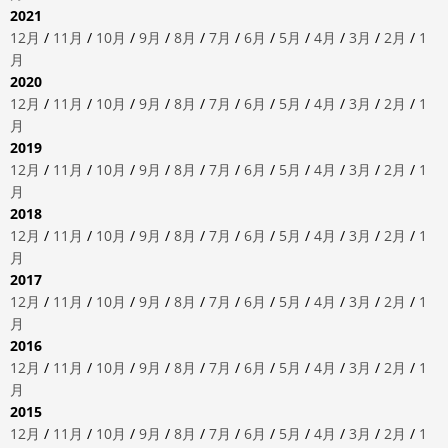
2021
12月
/
11月
/
10月
/
9月
/
8月
/
7月
/
6月
/
5月
/
4月
/
3月
/
2月
/
1
月
2020
12月
/
11月
/
10月
/
9月
/
8月
/
7月
/
6月
/
5月
/
4月
/
3月
/
2月
/
1
月
2019
12月
/
11月
/
10月
/
9月
/
8月
/
7月
/
6月
/
5月
/
4月
/
3月
/
2月
/
1
月
2018
12月
/
11月
/
10月
/
9月
/
8月
/
7月
/
6月
/
5月
/
4月
/
3月
/
2月
/
1
月
2017
12月
/
11月
/
10月
/
9月
/
8月
/
7月
/
6月
/
5月
/
4月
/
3月
/
2月
/
1
月
2016
12月
/
11月
/
10月
/
9月
/
8月
/
7月
/
6月
/
5月
/
4月
/
3月
/
2月
/
1
月
2015
12月
/
11月
/
10月
/
9月
/
8月
/
7月
/
6月
/
5月
/
4月
/
3月
/
2月
/
1