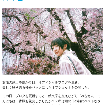
女優の武田玲奈が５日、オフィシャルブログを更新。
美しく咲き誇る桜をバックにしたオフショットを公開した。
この日、ブログを更新すると、絵文字を交えながら「みなさん！こ
んにちは！皆様お花見しましたか？？私は雨の日の前にベストなタ