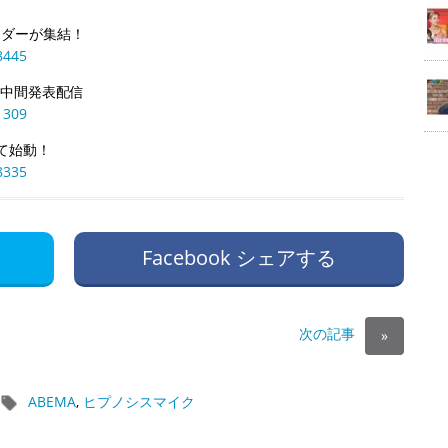
ーダーが集結！
8445
』中間発表配信
1309
して始動！
8335
Facebook シェアする
次の記事
»
ABEMA
,
ヒプノシスマイク