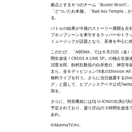
拠点とする６つのチーム「Buster Bros!!!」「
「どついたれ本舗」「Bad Ass Temp
る。
バトルの結果が今後のストーリー展開を左
プホップシーンを牽引するラッパーやトラ
ミュージックが話題となり、若者を中心に
このたび、「ABEMA」では６月25日（金）夜
間生放送！CROSS A LINE SP』の
沼晋太郎、飴村乱数役の白井悠介、神宮寺
太ら、全６ディビジョン18名のDivision 
無料ライブを行う。さらに当日披露するDivis
グ」と題して、ヒプノシスアベマ公式Twit
加を。
さらに、特別番組にはDJ U-ICHIの出
予定されており、盛り沢山の３時間生放送で
あれ。
©AbemaTV,Inc.