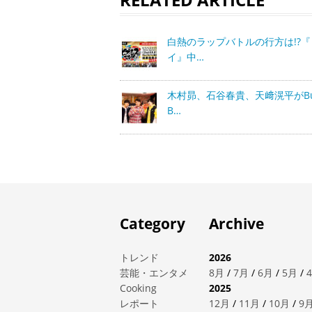
白熱のラップバトルの行方は!?
イ』中…
木村昴、石谷春貴、天﨑滉平がBus
B…
Category
Archive
トレンド
2026
芸能・エンタメ
8月
/
7月
/
6月
/
5月
/
Cooking
2025
レポート
12月
/
11月
/
10月
/
9