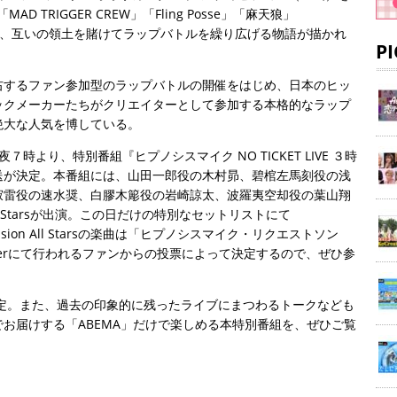
MAD TRIGGER CREW」「Fling Posse」「麻天狼」
le」が、互いの領土を賭けてラップバトルを繰り広げる物語が描かれ
P
右するファン参加型のラップバトルの開催をはじめ、日本のヒッ
ックメーカーたちがクリエイターとして参加する本格的なラップ
絶大な人気を博している。
７時より、特別番組『ヒプノシスマイク NO TICKET LIVE ３時
独占生放送が決定。本番組には、山田一郎役の木村昴、碧棺左馬刻役の浅
寂雷役の速水奨、白膠木簓役の岩崎諒太、波羅夷空却役の葉山翔
All Starsが出演。この日だけの特別なセットリストにて
ion All Starsの楽曲は「ヒプノシスマイク・リクエストソン
terにて行われるファンからの投票によって決定するので、ぜひ参
演が決定。また、過去の印象的に残ったライブにまつわるトークなども
お届けする「ABEMA」だけで楽しめる本特別番組を、ぜひご覧