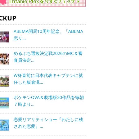
ICKUP
ABEMA開局10周年記念、「ABEMA
恋リ…
めるぷち選抜決定戦2026のMC＆審
査員決定…
W杯直前に日本代表キャプテンに就
任した板倉滉…
ポケモンOVA＆劇場版30作品を毎朝
７時より…
恋愛リアリティショー『わたしに残
された恋愛』…