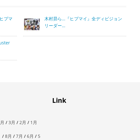
『ヒプマ
木村昴ら…『ヒプマイ』全ディビジョン
リーダー…
ter
Link
4月
/
3月
/
2月
/
1月
月
/
8月
/
7月
/
6月
/
5