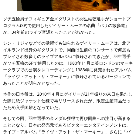
ソチ五輪男子フィギュア金メダリストの羽生結弦選手がショートプ
ログラム(SP)で使用したゲイリー・ムーアの名曲『パリの散歩道』
が、34年前のライブ音源だったことがわかった。
シン・リジィなどでの活躍でも知られるゲイリー・ムーアは、北ア
イルランド出身のギタリストで、同曲は生前のコンサートで何度も
プレイされ数多くのライブアルバムに収録されてきたが、羽生選手
がソチ五輪のSPで使用したのは、1980年11月に英ロンドンのマーキ
ークラブでの公演をレコーディングし1983年に発売されたアルバム
『ライヴ・アット・ザ・マーキー』に収録されているバージョンで
あったことが明らかとなった。
本作の日本盤は、2010年４月にゲイリーが21年振りの来日を果たし
た際に紙ジャケット仕様で再リリースされたが、限定生産商品だっ
たため入手困難となっていた。
そして今回、羽生選手の金メダル獲得で再び同曲への注目が高まる
こととなり、日本の発売元であるビクターエンタテインメントは、
ライブ・アルバム『ライヴ・アット・ザ・マーキー』、さらに「パ