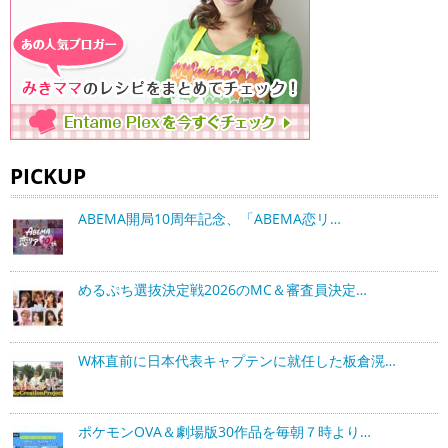
PICKUP
ABEMA開局10周年記念、「ABEMA恋リ…
めるぷち選抜決定戦2026のMC＆審査員決定…
W杯直前に日本代表キャプテンに就任した板倉滉…
ポケモンOVA＆劇場版30作品を毎朝７時より…